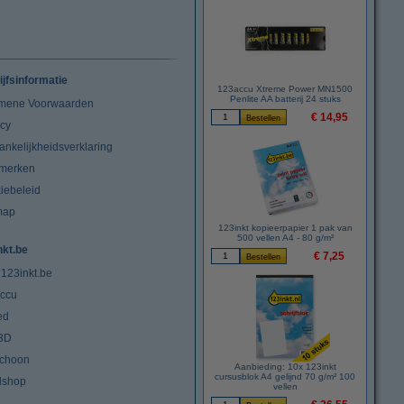
ijfsinformatie
123accu Xtreme Power MN1500
Penlite AA batterij 24 stuks
mene Voorwaarden
€ 14,95
acy
ankelijkheidsverklaring
merken
iebeleid
map
123inkt kopieerpapier 1 pak van
500 vellen A4 - 80 g/m²
nkt.be
€ 7,25
 123inkt.be
ccu
ed
3D
choon
Aanbieding: 10x 123inkt
cursusblok A4 gelijnd 70 g/m² 100
lshop
vellen