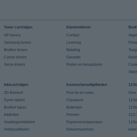
Toner cartridges
Klantendienst
Bedr
HP toners
Contact
Alge
Samsung toners
Levering
Priv
Brother toners
Betaling
Toeg
Canon toners
Garantie
Keur
Xerox toners
Ruilen en terugsturen
Cook
Site
Inktcartridges
Kantoorbenodigdheden
123i
3D filament
Post-its en notes
Over
Dymo labels
Classeurs
123a
Brother tapes
Batterijen
123l
Inktlinten
Pennen
123-
Voedingsmiddelen
Papierversnipperaars
123s
Hobbyartikelen
Rekenmachines
kabe