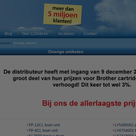
Blog
Over 123inkt.be
Vacatures
Contact
 nummer
Overige artikelen
Overige artikelen
FP-12CL fuser unit
LY5385001 p
FP-4CL fuser unit
LY6754001 fu