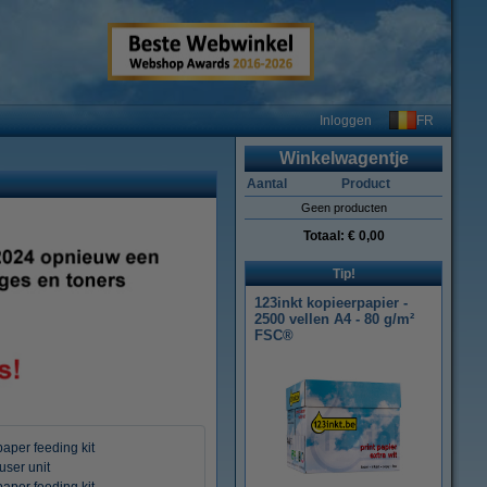
FR
Inloggen
Winkelwagentje
Aantal
Product
Geen producten
Totaal:
€ 0,00
Tip!
123inkt kopieerpapier -
2500 vellen A4 - 80 g/m²
FSC®
aper feeding kit
ser unit