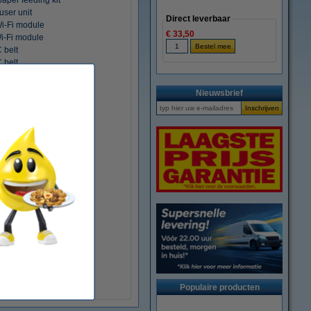
aper feeding kit
ser unit
Direct leverbaar
i-Fi module
€ 33,50
-Fi module
 belt
 belt
 belt
 belt
Nieuwsbrief
tkop cartridge
tkop cartridge
sfer roll
oner opvangbak
r opvangbak
oner opvangbak
oner opvangbak
oner opvangbak
oner opvangbak
r opvangbak
oner opvangbak
oner opvangbak
r opvangbak
r opvangbak
oner opvangbak
Populaire producten