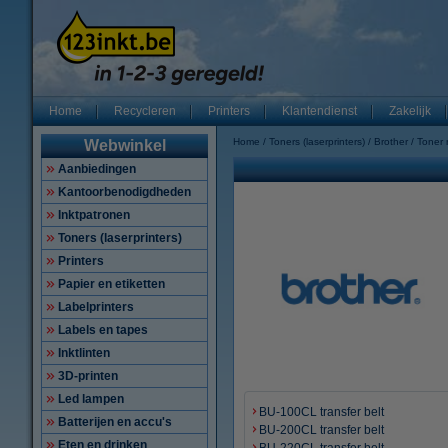
Home
Recycleren
Printers
Klantendienst
Zakelijk
Home
Toners (laserprinters)
Brother
Toner
Webwinkel
Aanbiedingen
Kantoorbenodigdheden
Inktpatronen
Toners (laserprinters)
Printers
Papier en etiketten
Labelprinters
Labels en tapes
Inktlinten
3D-printen
Led lampen
BU-100CL transfer belt
Batterijen en accu's
BU-200CL transfer belt
Eten en drinken