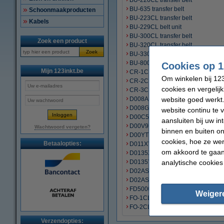
BU-220CL transfer belt
BU-635 transfer belt
Schoonmaakproducten
BU-223CL transfer belt
Kabels
BU-229CL belt unit
BU-300CL transfer belt
Zoek een product
BU-320CL transfer belt
Zoek
BU-330CL transfer belt
BU-800CL transfer belt
Cookies op 1
Mijn 123inkt.be
CR-1CL cleaner
Om winkelen bij 123
CR-2CL cleaner
cookies en vergelij
CR-3CL cleaner
website goed werkt.
D008AE001 fuser unit
D008GE001 paper feeding kit
website continu te 
D00C55001 fuser unit
aansluiten bij uw i
D00V9U001 fuser unit
Wachtwoord vergeten?
binnen en buiten on
D00YTM001 fuser unit
cookies, hoe ze we
Betaalopties:
D011XY001 paper feeding kit
om akkoord te gaan.
D0135X001 fuser unit
analytische cookies
D0135Y001 fuser unit
D02ASA001 fuser unit
D02ASB001 fuser unit
FD5000 fuser unit
Weiger
FO-1CL fuser olie + cleaner
FO-2CL fuser olie
Verzendopties: