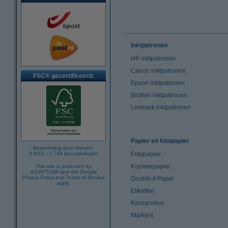
Inktpatronen
HP inktpatronen
Canon inktpatronen
FSC® gecertificeerd:
Epson inktpatronen
Brother inktpatronen
Lexmark inktpatronen
Papier en fotopapier
Beoordeling door klanten:
8.8
/
10
-
1.799
beoordelingen
Fotopapier
Kopieerpapier
This site is protected by
reCAPTCHA and the Google
Privacy Policy
and
Terms of Service
Double A Paper
apply.
Etiketten
Kassarollen
Markers