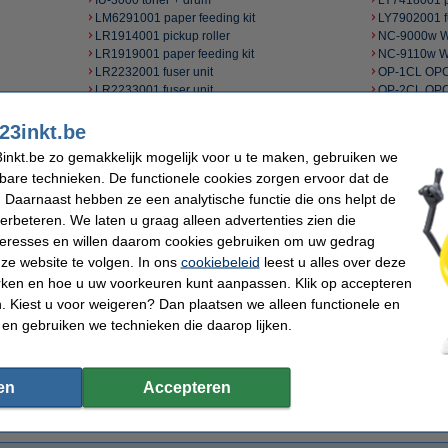
IU-3000 toner + drum
LY7418001 p
LM6291001 paper feeding kit
LY7902001 fu
LR1914001 pickup roller
NC-9000w W
LR1919001 paper feeding kit
NC-9110w Wi
LR2232001 fuser unit
OP-1CL OPC
LR2233001 fuser unit
OP-2CL OPC
LR2242001 fuser unit
OP-3CL OPC
LU0217001 fuser unit
OP-4CL OPC
23inkt.be
LU1397001 fuser unit
PH-11CL prin
inkt.be zo gemakkelijk mogelijk voor u te maken, gebruiken we
LU4104001 fuser unit
PH-12CL prin
kbare technieken. De functionele cookies zorgen ervoor dat de
LU4979001 paper feeding kit
TR-11CL tran
 Daarnaast hebben ze een analytische functie die ons helpt de
LU6068001 paper feeding kit
WT-100CL t
LU6566001 fuser unit
WT-1CL tone
verbeteren. We laten u graag alleen advertenties zien die
LU6918001 laser unit
WT-200CL t
nteresses en willen daarom cookies gebruiken om uw gedrag
LU7176001 laser unit
WT-220CL t
ze website te volgen. In ons
cookiebeleid
leest u alles over deze
LU8236001 fuser unit
WT-223CL t
rken en hoe u uw voorkeuren kunt aanpassen. Klik op accepteren
LU8566001 fuser unit
WT-229CL t
 Kiest u voor weigeren? Dan plaatsen we alleen functionele en
LU9244001 paper feeding kit
WT-2CL tone
 en gebruiken we technieken die daarop lijken.
LU9361001 laser unit
WT-300CL t
LY0737001 laser unit
WT-320CL t
LY0749001 fuser unit
WT-3CL tone
LY1257001 paper feeding kit
WT-4CL tone
en
Accepteren
LY2488001 fuser unit
WT-800CL t
LY4628001 laser unit