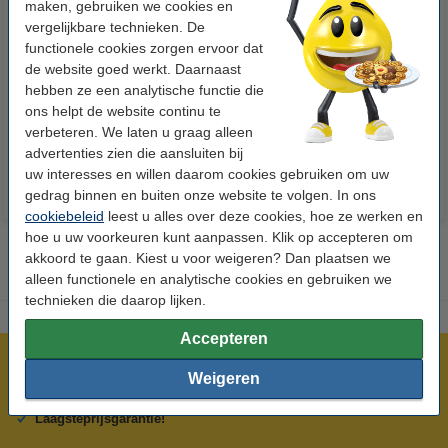
maken, gebruiken we cookies en
vergelijkbare technieken. De
functionele cookies zorgen ervoor dat
123accu Xtreme Power MN1500
123inkt kopieerpapier 1 pak van
de website goed werkt. Daarnaast
Penlite AA batterij 24 stuks
500 vellen A4 - 80 g/m²
hebben ze een analytische functie die
ons helpt de website continu te
€ 14,95
€ 7,25
Incl. 21% btw
Incl. 21% btw
verbeteren. We laten u graag alleen
advertenties zien die aansluiten bij
uw interesses en willen daarom cookies gebruiken om uw
gedrag binnen en buiten onze website te volgen. In ons
cookiebeleid
leest u alles over deze cookies, hoe ze werken en
hoe u uw voorkeuren kunt aanpassen. Klik op accepteren om
akkoord te gaan. Kiest u voor weigeren? Dan plaatsen we
alleen functionele en analytische cookies en gebruiken we
technieken die daarop lijken.
Accepteren
Meer dan 5 miljoen klanten!
Weigeren
Voor 22.00 uur besteld, morgen in huis!
Laagsteprijsgarantie!