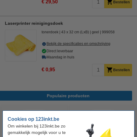
€ 29,50
Bestellen
Laserprinter reinigingsdoek
tonerdoek
43 x 32 cm (LxB)
geel
999058
Bekijk de specificaties en omschrijving
Direct leverbaar
Maandag in huis
€ 0,95
Bestellen
Populaire producten
Cookies op 123inkt.be
Om winkelen bij 123inkt.be zo
gemakkelijk mogelijk voor u te