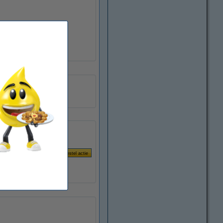
A4
500 vellen
pak