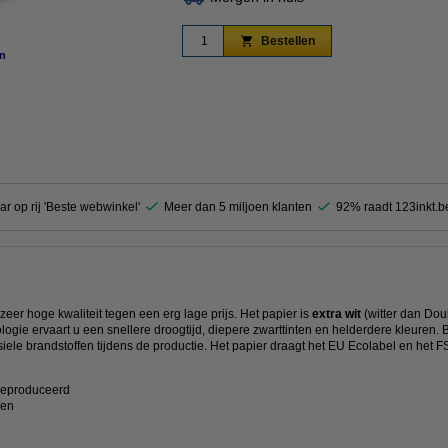
Bestellen
n
vergroten
ar op rij 'Beste webwinkel'
Meer dan 5 miljoen klanten
92% raadt 123inkt.b
 zeer hoge kwaliteit tegen een erg lage prijs. Het papier is
extra wit
(witter dan Dou
ogie ervaart u een snellere droogtijd, diepere zwarttinten en helderdere kleuren. B
siele brandstoffen tijdens de productie. Het papier draagt het EU Ecolabel en he
geproduceerd
ren