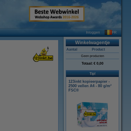
FR
Inloggen
Winkelwagentje
Aantal
Product
Geen producten
Totaal:
€ 0,00
Tip!
123inkt kopieerpapier -
2500 vellen A4 - 80 g/m²
FSC®