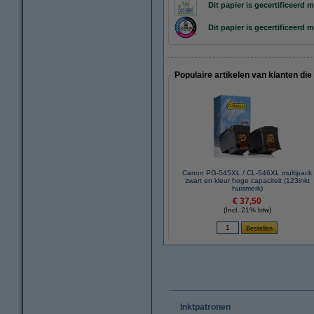
Dit papier is gecertificeerd m
Dit papier is
gecertificeerd m
Populaire artikelen van klanten die
Canon PG-545XL / CL-546XL multipack
zwart en kleur hoge capaciteit (123inkt
huismerk)
€ 37,50
(Incl. 21% btw)
Inktpatronen