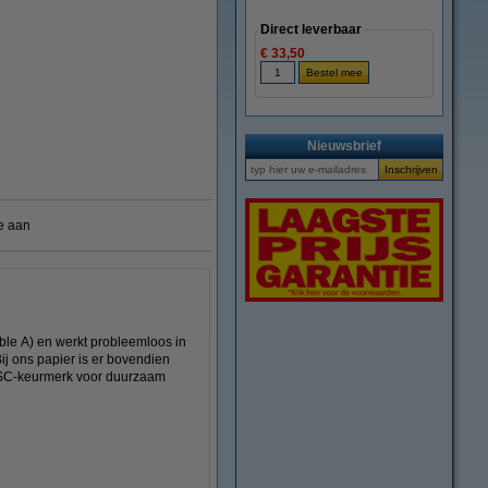
Direct leverbaar
€ 33,50
Nieuwsbrief
e aan
ble A) en werkt probleemloos in
ij ons papier is er bovendien
t FSC-keurmerk voor duurzaam