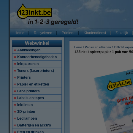
Home
Recycleren
Printers
Klantendienst
Zakelijk
Webwinkel
Home
Papier en etiketten
123inkt kopie
Aanbiedingen
123inkt kopieerpapier 1 pak van 50
Kantoorbenodigdheden
Inktpatronen
Toners (laserprinters)
Printers
Papier en etiketten
Labelprinters
Labels en tapes
Inktlinten
3D-printen
Led lampen
Batterijen en accu's
Eten en drinken