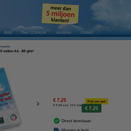
Blog
Over 123inkt.be
Vacatures
Contact
erpapier
0 vellen A4 - 80 g/m²
€ 7,25
Prijs per pak
€ 5,99 excl. 21% btw
€ 7,25
Direct leverbaar
Morgen in huis