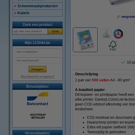
Schoonmaakproducten
Kabels
vergrote
Zoek een product
Zoek
Mijn 123inkt.be
10 ja
Omschrijving
Wachtwoord vergeten?
1 pak van
500 vellen
A4 - 80 g/m²
Betaalopties:
A-kwaliteit papier
Dit kopieer- en printpapier heeft een
elke printer.
Dankzij ColorLok-technol
geen CO2-uitstoot afkomstig van fos
bosbeheer.
CO2-neutraal en duurzaam 
Haarscherp printen en kopië
Extra wit papier (witheid 168)
Tweezijdig te gebruiken
Verzendopties: