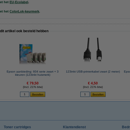
et h
et
EU-Ecolabel
.
et h
e
t
ColorLok-keurmerk
.
 dit artikel ook besteld hebben
Epson aanbieding: 604 serie zwart + 3
123inkt USB-printerkabel zwart (2 meter)
Epso
kleuren (123inkt huismerk)
€ 79,50
€ 4,50
(Incl. 21% btw)
(Incl. 21% btw)
Toner cartridges
Klantendienst
Bedr