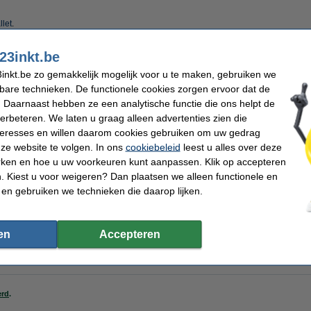
llet
.
pieerpapier te nemen en daarmee kosten te besparen.
23inkt.be
oduct 100% garantie.
inkt.be zo gemakkelijk mogelijk voor u te maken, gebruiken we
kbare technieken. De functionele cookies zorgen ervoor dat de
 Daarnaast hebben ze een analytische functie die ons helpt de
verbeteren. We laten u graag alleen advertenties zien die
kt
Papierformaat:
m²
Aantal vellen:
nteresses en willen daarom cookies gebruiken om uw gedrag
Verpakkingseenheid:
ze website te volgen. In ons
cookiebeleid
leest u alles over deze
rken en hoe u uw voorkeuren kunt aanpassen. Klik op accepteren
 Kiest u voor weigeren? Dan plaatsen we alleen functionele en
 en gebruiken we technieken die daarop lijken.
ier 1 doos van 2500 vellen A4 - 80 g/m²
en
Accepteren
erd
.