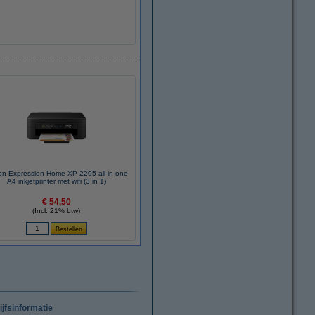
n Expression Home XP-2205 all-in-one
A4 inkjetprinter met wifi (3 in 1)
€ 54,50
(Incl. 21% btw)
ijfsinformatie