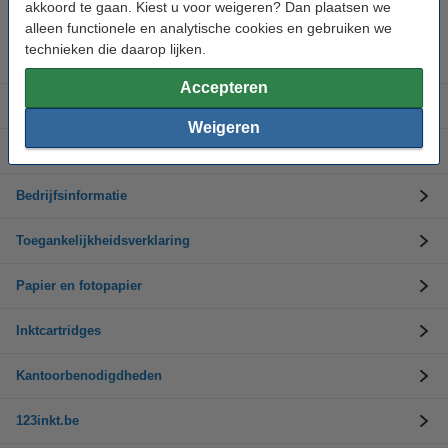
Op werkdagen van 8.30 tot 17 uur
akkoord te gaan. Kiest u voor weigeren? Dan plaatsen we
alleen functionele en analytische cookies en gebruiken we
technieken die daarop lijken.
Inktpatronen
Accepteren
Toner cartridges
Weigeren
Klantendienst
Bedrijfsinformatie
Toegankelijkheidsverklaring
Papier en fotopapier
Inktcartridges
Kantoorbenodigdheden
123inkt.be