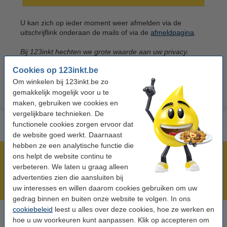
U kan zich op ieder moment weer afmelden via de
uitschrijflink onderaan de mails of via de
afmeldpagina
.
Bij 123inkt hechten we grote waarde aan uw privacy.
Persoonlijke gegevens worden daarom met zorg door ons
Cookies op 123inkt.be
behandeld. Lees ons
privacybeleid
voor meer informatie.
Om winkelen bij 123inkt.be zo
gemakkelijk mogelijk voor u te
maken, gebruiken we cookies en
vergelijkbare technieken. De
functionele cookies zorgen ervoor dat
de website goed werkt. Daarnaast
hebben ze een analytische functie die
ons helpt de website continu te
Meer dan 5 miljoen klanten!
verbeteren. We laten u graag alleen
Voor 22.00 uur besteld, morgen in huis!
advertenties zien die aansluiten bij
Laagsteprijsgarantie!
uw interesses en willen daarom cookies gebruiken om uw
gedrag binnen en buiten onze website te volgen. In ons
cookiebeleid
leest u alles over deze cookies, hoe ze werken en
hoe u uw voorkeuren kunt aanpassen. Klik op accepteren om
Hulp nodig? Bel ons op +32 (0)9 39 64 123