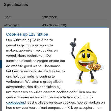
Specificaties
Type:
tonerdoek
Afmetingen:
43 x 32 cm (LxB)
Kleur:
geel
Cookies op 123inkt.be
Om winkelen bij 123inkt.be zo
Ons artikelnr:
999058
gemakkelijk mogelijk voor u te
maken, gebruiken we cookies en
vergelijkbare technieken. De
functionele cookies zorgen ervoor dat
Populaire producten
de website goed werkt. Daarnaast
hebben ze een analytische functie die
ons helpt de website continu te
verbeteren. We laten u graag alleen
advertenties zien die aansluiten bij
uw interesses en willen daarom cookies gebruiken om uw
gedrag binnen en buiten onze website te volgen. In ons
cookiebeleid
leest u alles over deze cookies, hoe ze werken en
hoe u uw voorkeuren kunt aanpassen. Klik op accepteren om