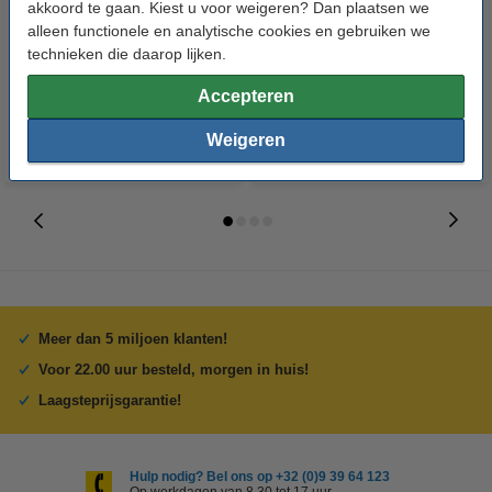
123accu Xtreme Power MN1500
123accu Xtreme Power MN2400
akkoord te gaan. Kiest u voor weigeren? Dan plaatsen we
Penlite AA batterij 24 stuks
Micro AAA batterij 24 stuks
alleen functionele en analytische cookies en gebruiken we
technieken die daarop lijken.
€ 14,95
€ 14,95
Incl. 21% btw
Incl. 21% btw
Accepteren
Weigeren
Meer dan 5 miljoen klanten!
Voor 22.00 uur besteld, morgen in huis!
Laagsteprijsgarantie!
Hulp nodig? Bel ons op +32 (0)9 39 64 123