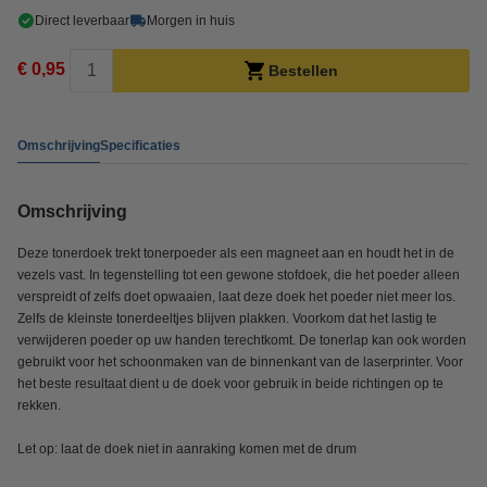
Direct leverbaar
Morgen in huis
€ 0,95
Bestellen
Omschrijving
Specificaties
Omschrijving
Deze tonerdoek trekt tonerpoeder als een magneet aan en houdt het in de
vezels vast. In tegenstelling tot een gewone stofdoek, die het poeder alleen
verspreidt of zelfs doet opwaaien, laat deze doek het poeder niet meer los.
Zelfs de kleinste tonerdeeltjes blijven plakken. Voorkom dat het lastig te
verwijderen poeder op uw handen terechtkomt. De tonerlap kan ook worden
gebruikt voor het schoonmaken van de binnenkant van de laserprinter. Voor
het beste resultaat dient u de doek voor gebruik in beide richtingen op te
rekken.
Let op: laat de doek niet in aanraking komen met de drum