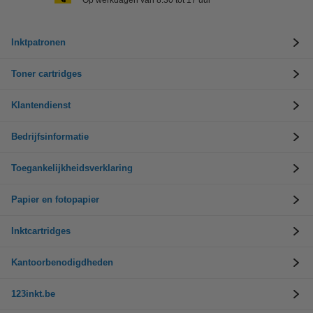
Op werkdagen van 8.30 tot 17 uur
Inktpatronen
Toner cartridges
Klantendienst
Bedrijfsinformatie
Toegankelijkheidsverklaring
Papier en fotopapier
Inktcartridges
Kantoorbenodigdheden
123inkt.be