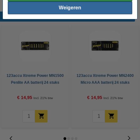
Weigeren
Populaire producten
123accu Xtreme Power MN1500
123accu Xtreme Power MN2400
Penlite AA batterij 24 stuks
Micro AAA batterij 24 stuks
€ 14,95
€ 14,95
Incl. 21% btw
Incl. 21% btw