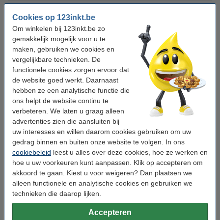
Papiergewicht:
80 g/m²
Cookies op 123inkt.be
Aantal pakken:
5 pakken (doos)
Om winkelen bij 123inkt.be zo
gemakkelijk mogelijk voor u te
Papierformaat:
A4
maken, gebruiken we cookies en
vergelijkbare technieken. De
Aantal vellen:
2.500 vellen
functionele cookies zorgen ervoor dat
Verpakkingseenheid:
doos
de website goed werkt. Daarnaast
hebben ze een analytische functie die
ons helpt de website continu te
Winstpakker!
verbeteren. We laten u graag alleen
advertenties zien die aansluiten bij
123inkt kopieerpapier 4 dozen van 2500 vellen
A4
uw interesses en willen daarom cookies gebruiken om uw
€ 132,50
gedrag binnen en buiten onze website te volgen. In ons
cookiebeleid
leest u alles over deze cookies, hoe ze werken en
Milieulabels en -keurmerken
hoe u uw voorkeuren kunt aanpassen. Klik op accepteren om
akkoord te gaan. Kiest u voor weigeren? Dan plaatsen we
Dit papier is
FSC-gecertificeerd
.
alleen functionele en analytische cookies en gebruiken we
Dit papier is gecertificeerd met h
et
EU-Ecolabel
.
technieken die daarop lijken.
Dit papier is
gecertificeerd met h
e
t
ColorLok-keurmerk
.
Accepteren