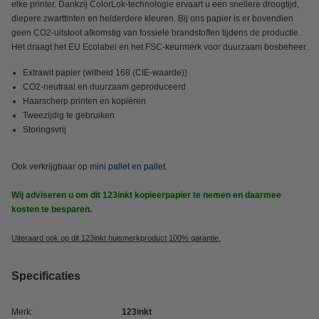
elke printer. Dankzij ColorLok-technologie ervaart u een snellere droogtijd,
diepere zwarttinten en helderdere kleuren.
Bij ons papier is er bovendien
geen CO2-uitstoot afkomstig van fossiele brandstoffen tijdens de productie.
Het draagt het EU Ecolabel en het FSC-keurmerk voor duurzaam bosbeheer.
Extrawit papier (witheid 168 (CIE-waarde))
CO2-neutraal en duurzaam geproduceerd
Haarscherp printen en kopiëren
Tweezijdig te gebruiken
Storingsvrij
Ook verkrijgbaar op
mini pallet en pallet
.
Wij adviseren u om dit 123inkt kopieerpapier te nemen en daarmee
kosten te besparen.
Uiteraard ook op dit 123inkt huismerkproduct 100% garantie.
Specificaties
Merk:
123inkt