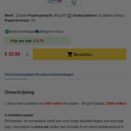
Merk:
123inkt
Papiergewicht:
80 g/m²
Aantal pakken:
5 pakken (doos)
Papierformaat:
A4
Direct leverbaar
Morgen in huis
Prijs per pak
€ 6,70
€ 33,50
Bestellen
Omschrijving
Specificaties
Aanbevelingen
Omschrijving
1 doos met 5 pakken van
500 vellen
A4-papier - 80 g/m² (totaal:
2500 vellen
)
A-kwaliteit papier
Dit kopieer- en printpapier heeft een zeer hoge kwaliteit tegen een erg lage
prijs. Het papier is
extra wit
(witter dan Double A) en werkt probleemloos in