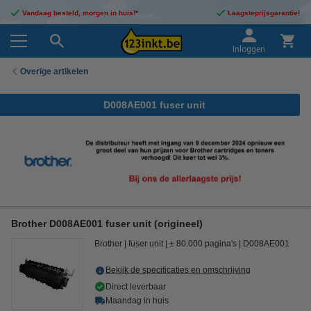
Vandaag besteld, morgen in huis!*
Laagsteprijsgarantie!
Inloggen
Overige artikelen
D008AE001 fuser unit
Brother D008AE001 fuser unit (origineel)
Brother
fuser unit
± 80.000 pagina's
D008AE001
Bekijk de specificaties en omschrijving
Direct leverbaar
Maandag in huis