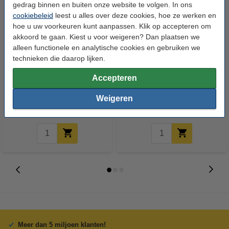
gedrag binnen en buiten onze website te volgen. In ons
cookiebeleid
leest u alles over deze cookies, hoe ze werken en
hoe u uw voorkeuren kunt aanpassen. Klik op accepteren om
akkoord te gaan. Kiest u voor weigeren? Dan plaatsen we
alleen functionele en analytische cookies en gebruiken we
technieken die daarop lijken.
123accu Xtreme Power MN1500
123inkt kopieerpapier 1 pak van
Accepteren
Penlite AA batterij 24 stuks
500 vellen A4 - 80 g/m²
Weigeren
€ 14,95
€ 7,25
Incl. 21% btw
Incl. 21% btw
Meer dan 5 miljoen klanten!