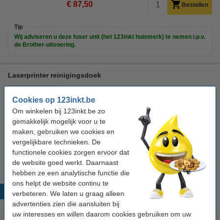
€ 87,50
Bestellen
Tip
Wij adviseren u deze fuser unit (het 123inkt huismerk) te nemen i.p.v.
de Brother-uitvoering.
Laserprinter reinigingsdoek
tonerdoek
43 x 32 cm (LxB)
geel
999058
Cookies op 123inkt.be
Bekijk de specificaties en omschrijving
Om winkelen bij 123inkt.be zo
Direct leverbaar
gemakkelijk mogelijk voor u te
Maandag in huis
maken, gebruiken we cookies en
vergelijkbare technieken. De
€ 0,95
Bestellen
functionele cookies zorgen ervoor dat
de website goed werkt. Daarnaast
hebben ze een analytische functie die
ons helpt de website continu te
Populaire producten
verbeteren. We laten u graag alleen
advertenties zien die aansluiten bij
uw interesses en willen daarom cookies gebruiken om uw