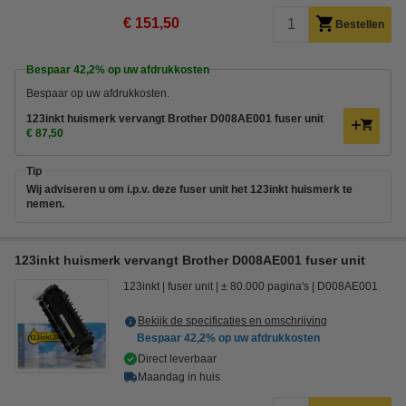
€ 151,50
Bestellen
Bespaar
42,2%
op uw afdrukkosten
Bespaar op uw afdrukkosten.
123inkt huismerk vervangt Brother D008AE001 fuser unit
€ 87,50
Tip
Wij adviseren u om i.p.v. deze fuser unit het 123inkt huismerk te
nemen.
123inkt huismerk vervangt Brother D008AE001 fuser unit
123inkt
fuser unit
± 80.000 pagina's
D008AE001
Bekijk de specificaties en omschrijving
Bespaar
42,2%
op uw afdrukkosten
Direct leverbaar
Maandag in huis