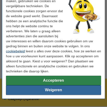
maken, gebruiken we cookies en
vergelijkbare technieken. De
functionele cookies zorgen ervoor dat
123accu Xtreme Power MN1500
123inkt kopieerpapier 1 pak van
de website goed werkt. Daarnaast
Penlite AA batterij 24 stuks
500 vellen A4 - 80 g/m²
hebben ze een analytische functie die
ons helpt de website continu te
€ 14,95
€ 7,25
Incl. 21% btw
Incl. 21% btw
verbeteren. We laten u graag alleen
advertenties zien die aansluiten bij
uw interesses en willen daarom cookies gebruiken om uw
gedrag binnen en buiten onze website te volgen. In ons
cookiebeleid
leest u alles over deze cookies, hoe ze werken en
hoe u uw voorkeuren kunt aanpassen. Klik op accepteren om
akkoord te gaan. Kiest u voor weigeren? Dan plaatsen we
alleen functionele en analytische cookies en gebruiken we
technieken die daarop lijken.
Accepteren
Meer dan 5 miljoen klanten!
Weigeren
Voor 22.00 uur besteld, morgen in huis!
Laagsteprijsgarantie!