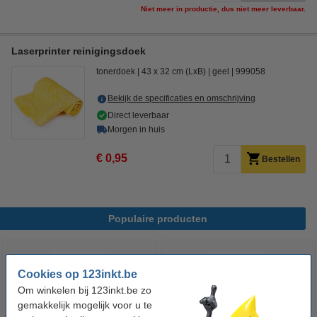
Niet meer in productie, dus niet meer leverbaar.
Laserprinter reinigingsdoek
tonerdoek
43 x 32 cm (LxB)
geel
999058
Bekijk de specificaties en omschrijving
Direct leverbaar
Morgen in huis
€ 0,95
Bestellen
Populaire producten
Cookies op 123inkt.be
Om winkelen bij 123inkt.be zo
gemakkelijk mogelijk voor u te