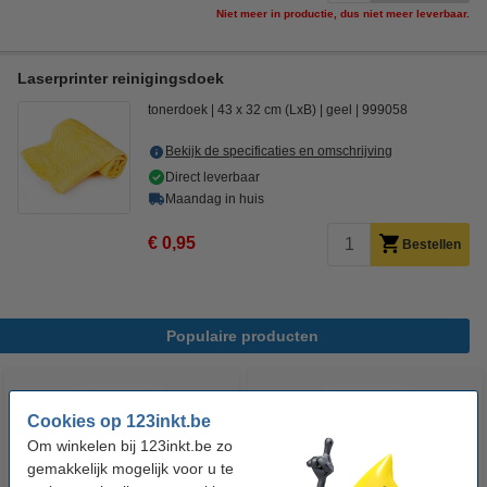
Niet meer in productie, dus niet meer leverbaar.
Laserprinter reinigingsdoek
tonerdoek
43 x 32 cm (LxB)
geel
999058
Bekijk de specificaties en omschrijving
Direct leverbaar
Maandag in huis
€ 0,95
Bestellen
Populaire producten
Cookies op 123inkt.be
Om winkelen bij 123inkt.be zo
gemakkelijk mogelijk voor u te