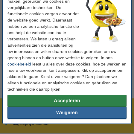
maken, gebruiken we cookies en
vergelijkbare technieken. De
functionele cookies zorgen ervoor dat
123accu Xtreme Power MN1500
123inkt kopieerpapier 1 doos
de website goed werkt. Daarnaast
Penlite AA batterij 24 stuks
van 2500 vellen A4 - 80 g/m²
hebben ze een analytische functie die
ons helpt de website continu te
€ 14,95
€ 33,50
Incl. 21% btw
Incl. 21% btw
verbeteren. We laten u graag alleen
advertenties zien die aansluiten bij
uw interesses en willen daarom cookies gebruiken om uw
gedrag binnen en buiten onze website te volgen. In ons
cookiebeleid
leest u alles over deze cookies, hoe ze werken en
hoe u uw voorkeuren kunt aanpassen. Klik op accepteren om
akkoord te gaan. Kiest u voor weigeren? Dan plaatsen we
alleen functionele en analytische cookies en gebruiken we
technieken die daarop lijken.
Accepteren
Meer dan 5 miljoen klanten!
Weigeren
Voor 22.00 uur besteld, morgen in huis!
Laagsteprijsgarantie!