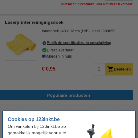
Niet meer in productie, dus niet meer leverbaar.
Laserprinter reinigingsdoek
tonerdoek
43 x 32 cm (LxB)
geel
999058
Bekijk de specificaties en omschrijving
Direct leverbaar
Morgen in huis
€ 0,95
Bestellen
Populaire producten
Cookies op 123inkt.be
Om winkelen bij 123inkt.be zo
gemakkelijk mogelijk voor u te