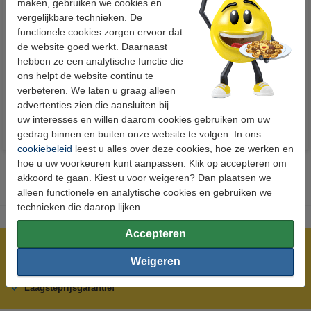
maken, gebruiken we cookies en
vergelijkbare technieken. De
functionele cookies zorgen ervoor dat
123inkt kopieerpapier 1 pak van
123inkt kopieerpapier 1 doos
de website goed werkt. Daarnaast
500 vellen A4 - 80 g/m²
van 2500 vellen A4 - 80 g/m²
hebben ze een analytische functie die
ons helpt de website continu te
€ 7,25
€ 33,50
Incl. 21% btw
Incl. 21% btw
verbeteren. We laten u graag alleen
advertenties zien die aansluiten bij
uw interesses en willen daarom cookies gebruiken om uw
gedrag binnen en buiten onze website te volgen. In ons
cookiebeleid
leest u alles over deze cookies, hoe ze werken en
hoe u uw voorkeuren kunt aanpassen. Klik op accepteren om
akkoord te gaan. Kiest u voor weigeren? Dan plaatsen we
alleen functionele en analytische cookies en gebruiken we
technieken die daarop lijken.
Accepteren
Meer dan 5 miljoen klanten!
Weigeren
Voor 22.00 uur besteld, morgen in huis!
Laagsteprijsgarantie!