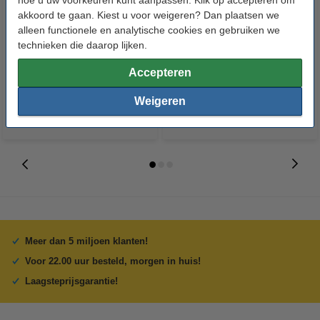
hoe u uw voorkeuren kunt aanpassen. Klik op accepteren om
akkoord te gaan. Kiest u voor weigeren? Dan plaatsen we
123inkt kopieerpapier 1 pak van
123inkt kopieerpapier 1 doos
alleen functionele en analytische cookies en gebruiken we
500 vellen A4 - 80 g/m²
van 2500 vellen A4 - 80 g/m²
technieken die daarop lijken.
€ 7,25
€ 33,50
Accepteren
Incl. 21% btw
Incl. 21% btw
Weigeren
Meer dan 5 miljoen klanten!
Voor 22.00 uur besteld, morgen in huis!
Laagsteprijsgarantie!