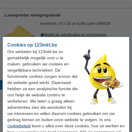
Laserprinter reinigingsdoek
tonerdoek
43 x 32 cm (LxB)
geel
999058
Bekijk de specificaties en omschrijving
Direct leverbaar
Cookies op 123inkt.be
Morgen in huis
Om winkelen bij 123inkt.be zo
gemakkelijk mogelijk voor u te
€ 0,95
Bestellen
maken, gebruiken we cookies en
vergelijkbare technieken. De
functionele cookies zorgen ervoor dat
de website goed werkt. Daarnaast
Populaire producten
hebben ze een analytische functie die
ons helpt de website continu te
verbeteren. We laten u graag alleen
advertenties zien die aansluiten bij
uw interesses en willen daarom cookies gebruiken om uw
gedrag binnen en buiten onze website te volgen. In ons
cookiebeleid
leest u alles over deze cookies, hoe ze werken en