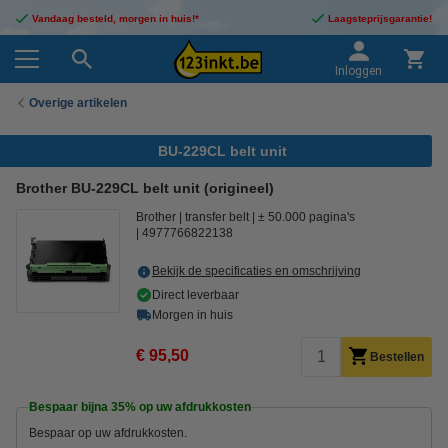
Vandaag besteld, morgen in huis!*
Laagsteprijsgarantie!
Inloggen
Overige artikelen
BU-229CL belt unit
Brother BU-229CL belt unit (origineel)
Brother
transfer belt
± 50.000 pagina's
4977766822138
Bekijk de specificaties en omschrijving
Direct leverbaar
Morgen in huis
€ 95,50
Bestellen
Bespaar bijna
35%
op uw afdrukkosten
Bespaar op uw afdrukkosten.