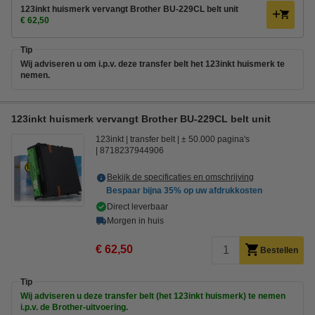
123inkt huismerk vervangt Brother BU-229CL belt unit
€ 62,50
Tip
Wij adviseren u om i.p.v. deze transfer belt het 123inkt huismerk te
nemen.
123inkt huismerk vervangt Brother BU-229CL belt unit
123inkt
transfer belt
± 50.000 pagina's
8718237944906
Bekijk de specificaties en omschrijving
Bespaar bijna
35%
op uw afdrukkosten
Direct leverbaar
Morgen in huis
€ 62,50
Bestellen
Tip
Wij adviseren u deze transfer belt (het 123inkt huismerk) te nemen
i.p.v. de Brother-uitvoering.