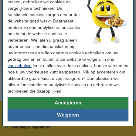
maken, gebruiken we cookies en
vergelijkbare technieken. De
functionele cookies zorgen ervoor dat
123inkt kopieerpapier 1 pak van
123inkt kopieerpapier 1 doos
de website goed werkt. Daarnaast
500 vellen A4 - 80 g/m²
van 2500 vellen A4 - 80 g/m²
hebben ze een analytische functie die
ons helpt de website continu te
€ 7,25
€ 33,50
Incl. 21% btw
Incl. 21% btw
verbeteren. We laten u graag alleen
advertenties zien die aansluiten bij
uw interesses en willen daarom cookies gebruiken om uw
gedrag binnen en buiten onze website te volgen. In ons
cookiebeleid
leest u alles over deze cookies, hoe ze werken en
hoe u uw voorkeuren kunt aanpassen. Klik op accepteren om
akkoord te gaan. Kiest u voor weigeren? Dan plaatsen we
alleen functionele en analytische cookies en gebruiken we
technieken die daarop lijken.
Accepteren
Meer dan 5 miljoen klanten!
Weigeren
Voor 22.00 uur besteld, morgen in huis!
Laagsteprijsgarantie!