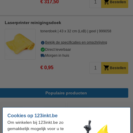
€ 317,50
Bestellen
Laserprinter reinigingsdoek
tonerdoek
43 x 32 cm (LxB)
geel
999058
Bekijk de specificaties en omschrijving
Direct leverbaar
Morgen in huis
€ 0,95
Bestellen
Populaire producten
Cookies op 123inkt.be
Om winkelen bij 123inkt.be zo
gemakkelijk mogelijk voor u te