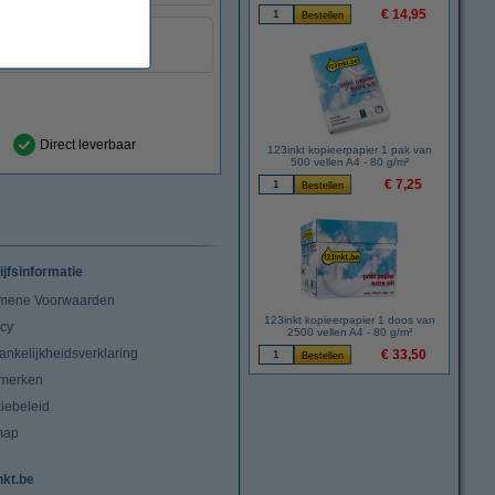
€ 14,95
geel
:
999058
Direct leverbaar
123inkt kopieerpapier 1 pak van
500 vellen A4 - 80 g/m²
€ 7,25
ijfsinformatie
mene Voorwaarden
123inkt kopieerpapier 1 doos van
acy
2500 vellen A4 - 80 g/m²
ankelijkheidsverklaring
€ 33,50
merken
iebeleid
map
nkt.be