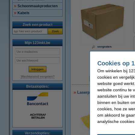
Schoonmaakproducten
Kabels
Zoek een product
Zoek
Mijn 123inkt.be
vergroten
Cookies op 1
Om winkelen bij 123
cookies en vergelij
Wachtwoord vergeten?
N
website goed werkt.
Betaalopties:
website continu te 
Laserprinter reinigingsdoek
aansluiten bij uw i
binnen en buiten on
cookies, hoe ze we
om akkoord te gaan.
analytische cookies
Verzendopties: