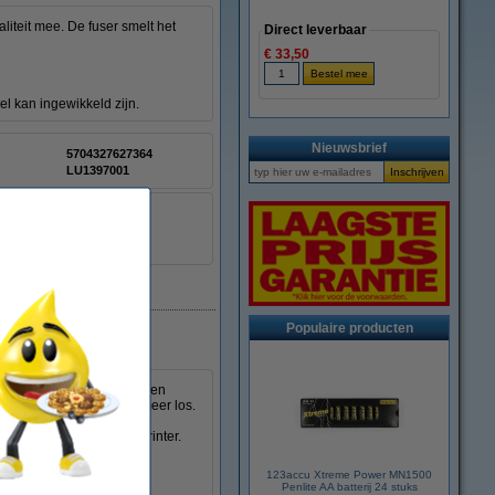
liteit mee. De fuser smelt het
Direct leverbaar
€ 33,50
el kan ingewikkeld zijn.
Nieuwsbrief
5704327627364
LU1397001
Populaire producten
st. In tegenstelling tot een
ze doek het poeder niet meer los.
deren poeder op uw handen
innenkant van de laserprinter.
ken.
123accu Xtreme Power MN1500
Penlite AA batterij 24 stuks