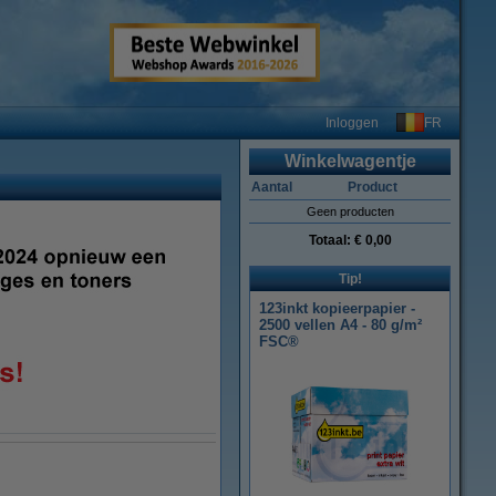
FR
Inloggen
Winkelwagentje
Aantal
Product
Geen producten
Totaal:
€ 0,00
Tip!
123inkt kopieerpapier -
2500 vellen A4 - 80 g/m²
FSC®