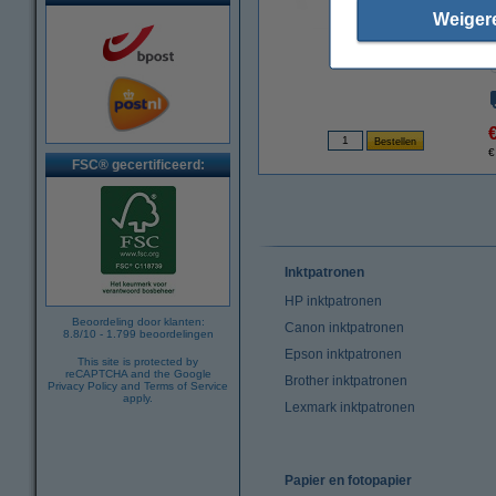
Weiger
vergroten
€
FSC® gecertificeerd:
Inktpatronen
HP inktpatronen
Beoordeling door klanten:
Canon inktpatronen
8.8
/
10
-
1.799
beoordelingen
Epson inktpatronen
This site is protected by
reCAPTCHA and the Google
Brother inktpatronen
Privacy Policy
and
Terms of Service
apply.
Lexmark inktpatronen
Papier en fotopapier