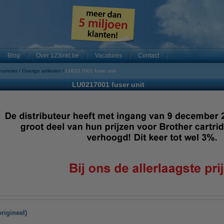
Blog
Over 123inkt.be
Vacatures
Contact
 nummer
Overige artikelen
LU0217001 fuser unit
LU0217001 fuser unit
rigineel)