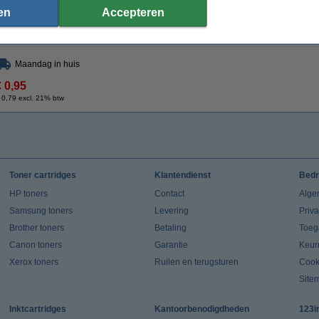
Specificaties
en
Accepteren
Type:
tonerdoek
Kleur:
Afmetingen:
43 x 32 cm (LxB)
Ons artikelnr
Maandag in huis
€ 0,95
 0,79 excl. 21% btw
Toner cartridges
Klantendienst
Bedr
HP toners
Contact
Alge
Samsung toners
Levering
Priv
Brother toners
Betaling
Toeg
Canon toners
Garantie
Keur
Xerox toners
Ruilen en terugsturen
Cook
Site
Inktcartridges
Kantoorbenodigdheden
123i