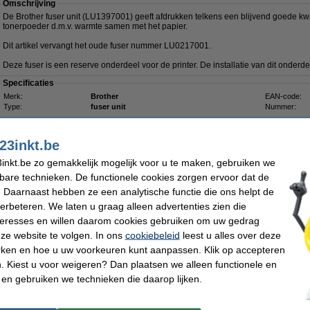
Omschrijving
De Brother fuser unit (LU1397001) geeft afdrukken telkens een blijvend goede kwa
tonerpoeder d.m.v. warmte samen met het papier.
Dit artikel vervangt het oude fuser nummer LU0217001.
Deze fuser is een reserve onderdeel voor de printer. De installatie van dit onderde
Specificaties
Merk:
Brother
EAN-code:
Type:
fuser unit
Nummer:
Let op: dit is een reserveonderdeel. Wij adviseren om dit
23inkt.be
onderdeel door een monteur te laten vervangen.
inkt.be zo gemakkelijk mogelijk voor u te maken, gebruiken we
kbare technieken. De functionele cookies zorgen ervoor dat de
iet meer in productie, dus niet meer leverbaar.
 Daarnaast hebben ze een analytische functie die ons helpt de
verbeteren. We laten u graag alleen advertenties zien die
nteresses en willen daarom cookies gebruiken om uw gedrag
Omschrijving
ze website te volgen. In ons
cookiebeleid
leest u alles over deze
Deze tonerdoek trekt tonerpoeder als een magneet aan en houdt het in de vezels va
rken en hoe u uw voorkeuren kunt aanpassen. Klik op accepteren
gewone stofdoek, die het poeder alleen verspreidt of zelfs doet opwaaien, laat de
 Kiest u voor weigeren? Dan plaatsen we alleen functionele en
Zelfs de kleinste tonerdeeltjes blijven plakken. Voorkom dat het lastig te verwij
terechtkomt. De tonerlap kan ook worden gebruikt voor het schoonmaken van de b
 en gebruiken we technieken die daarop lijken.
Voor het beste resultaat dient u de doek voor gebruik in beide richtingen op te rek
Let op: laat de doek niet in aanraking komen met de drum