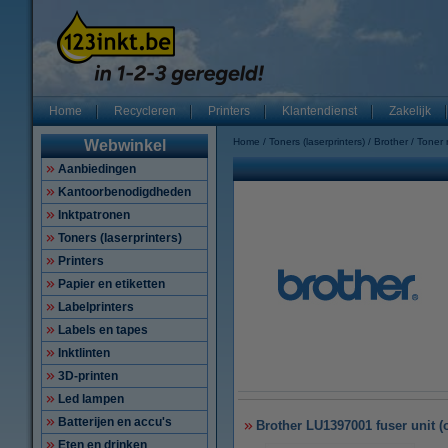
Home
Recycleren
Printers
Klantendienst
Zakelijk
Home
Toners (laserprinters)
Brother
Toner
Webwinkel
Aanbiedingen
Kantoorbenodigdheden
Inktpatronen
Toners (laserprinters)
Printers
Papier en etiketten
Labelprinters
Labels en tapes
Inktlinten
3D-printen
Led lampen
Batterijen en accu's
Brother LU1397001 fuser unit (o
Eten en drinken