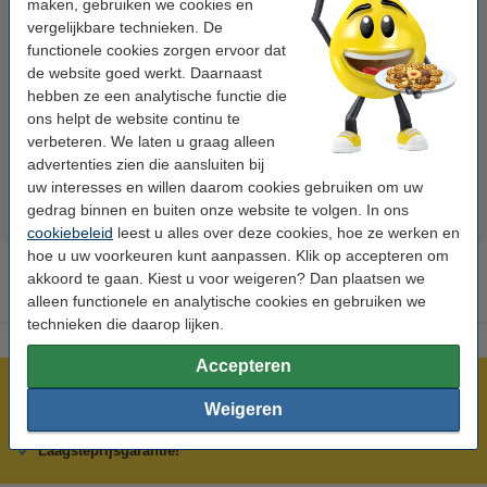
maken, gebruiken we cookies en
vergelijkbare technieken. De
functionele cookies zorgen ervoor dat
123accu Xtreme Power MN1500
123inkt kopieerpapier 1 pak van
de website goed werkt. Daarnaast
Penlite AA batterij 24 stuks
500 vellen A4 - 80 g/m²
hebben ze een analytische functie die
ons helpt de website continu te
€ 14,95
€ 7,25
Incl. 21% btw
Incl. 21% btw
verbeteren. We laten u graag alleen
advertenties zien die aansluiten bij
uw interesses en willen daarom cookies gebruiken om uw
gedrag binnen en buiten onze website te volgen. In ons
cookiebeleid
leest u alles over deze cookies, hoe ze werken en
hoe u uw voorkeuren kunt aanpassen. Klik op accepteren om
akkoord te gaan. Kiest u voor weigeren? Dan plaatsen we
alleen functionele en analytische cookies en gebruiken we
technieken die daarop lijken.
Accepteren
Meer dan 5 miljoen klanten!
Weigeren
Voor 22.00 uur besteld, morgen in huis!
Laagsteprijsgarantie!