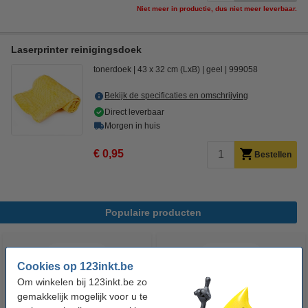
Niet meer in productie, dus niet meer leverbaar.
Laserprinter reinigingsdoek
tonerdoek
43 x 32 cm (LxB)
geel
999058
Bekijk de specificaties en omschrijving
Direct leverbaar
Morgen in huis
€ 0,95
Bestellen
Populaire producten
Cookies op 123inkt.be
Om winkelen bij 123inkt.be zo
gemakkelijk mogelijk voor u te