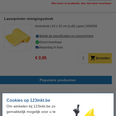
Niet meer in productie, dus niet meer leverbaar.
Laserprinter reinigingsdoek
tonerdoek
43 x 32 cm (LxB)
geel
999058
Bekijk de specificaties en omschrijving
Direct leverbaar
Maandag in huis
€ 0,95
Bestellen
Populaire producten
Cookies op 123inkt.be
Om winkelen bij 123inkt.be zo
gemakkelijk mogelijk voor u te