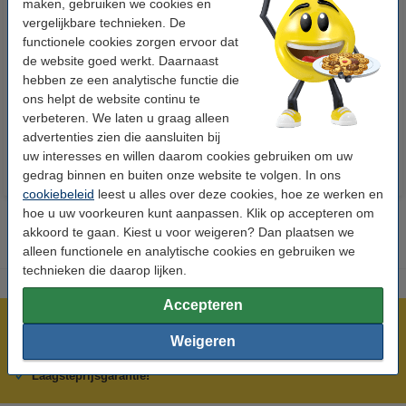
maken, gebruiken we cookies en
vergelijkbare technieken. De
functionele cookies zorgen ervoor dat
123accu Xtreme Power MN1500
123inkt kopieerpapier 1 pak van
de website goed werkt. Daarnaast
Penlite AA batterij 24 stuks
500 vellen A4 - 80 g/m²
hebben ze een analytische functie die
ons helpt de website continu te
€ 14,95
€ 7,25
Incl. 21% btw
Incl. 21% btw
verbeteren. We laten u graag alleen
advertenties zien die aansluiten bij
uw interesses en willen daarom cookies gebruiken om uw
gedrag binnen en buiten onze website te volgen. In ons
cookiebeleid
leest u alles over deze cookies, hoe ze werken en
hoe u uw voorkeuren kunt aanpassen. Klik op accepteren om
akkoord te gaan. Kiest u voor weigeren? Dan plaatsen we
alleen functionele en analytische cookies en gebruiken we
technieken die daarop lijken.
Accepteren
Meer dan 5 miljoen klanten!
Weigeren
Voor 22.00 uur besteld, morgen in huis!
Laagsteprijsgarantie!