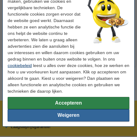
maken, gebruiken we cookies en
vergelijkbare technieken. De
functionele cookies zorgen ervoor dat
123accu Xtreme Power MN1500
123inkt kopieerpapier 1 pak van
de website goed werkt. Daarnaast
Penlite AA batterij 24 stuks
500 vellen A4 - 80 g/m²
hebben ze een analytische functie die
ons helpt de website continu te
€ 14,95
€ 7,25
Incl. 21% btw
Incl. 21% btw
verbeteren. We laten u graag alleen
advertenties zien die aansluiten bij
uw interesses en willen daarom cookies gebruiken om uw
gedrag binnen en buiten onze website te volgen. In ons
cookiebeleid
leest u alles over deze cookies, hoe ze werken en
hoe u uw voorkeuren kunt aanpassen. Klik op accepteren om
akkoord te gaan. Kiest u voor weigeren? Dan plaatsen we
alleen functionele en analytische cookies en gebruiken we
technieken die daarop lijken.
Accepteren
Meer dan 5 miljoen klanten!
Weigeren
Voor 22.00 uur besteld, morgen in huis!
Laagsteprijsgarantie!