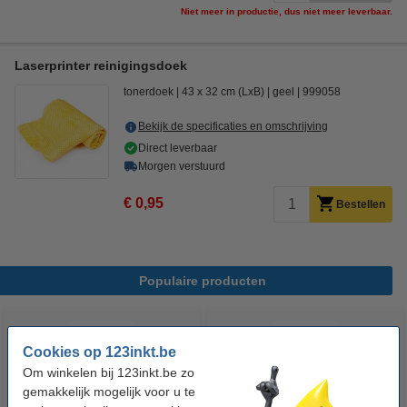
Niet meer in productie, dus niet meer leverbaar.
Laserprinter reinigingsdoek
tonerdoek
43 x 32 cm (LxB)
geel
999058
Bekijk de specificaties en omschrijving
Direct leverbaar
Morgen verstuurd
€ 0,95
Bestellen
Populaire producten
Cookies op 123inkt.be
Om winkelen bij 123inkt.be zo
gemakkelijk mogelijk voor u te