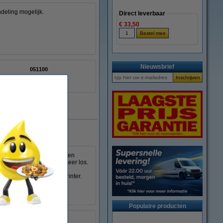
deling mogelijk.
Direct leverbaar
€ 33,50
Nieuwsbrief
:
051100
LU6068001
Beperkte voorraad
st. In tegenstelling tot een
ze doek het poeder niet meer los.
deren poeder op uw handen
innenkant van de laserprinter.
ken.
Populaire producten
geel