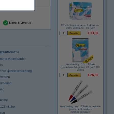
:
999058
Direct leverbaar
123inkt kopieerpapier 1 doos van
2500 vellen A4 - 80 g/m²
€ 33,50
ijfsinformatie
mene Voorwaarden
Aanbieding: 10x 123inkt
acy
cursusblok A4 gelijnd 70 g/m² 100
vellen
ankelijkheidsverklaring
€ 26,55
merken
iebeleid
map
nkt.be
 123inkt.be
Aanbieding: set 123inkt industriële
permanent markers
zwart/rood/blauw
ccu