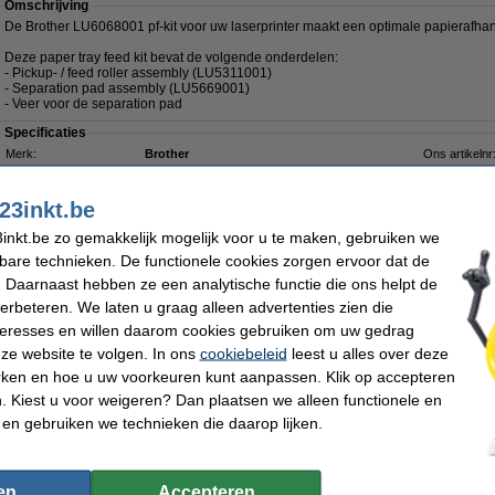
Omschrijving
De Brother LU6068001 pf-kit voor uw laserprinter maakt een optimale papierafhan
Deze paper tray feed kit bevat de volgende onderdelen:
- Pickup- / feed roller assembly (LU5311001)
- Separation pad assembly (LU5669001)
- Veer voor de separation pad
Specificaties
Merk:
Brother
Ons artikelnr
Type:
paper feed kit
Nummer:
EAN-code:
4250911704245
23inkt.be
€ 19,50
inkt.be zo gemakkelijk mogelijk voor u te maken, gebruiken we
 16,12 excl. 21% btw
kbare technieken. De functionele cookies zorgen ervoor dat de
 Daarnaast hebben ze een analytische functie die ons helpt de
verbeteren. We laten u graag alleen advertenties zien die
Omschrijving
nteresses en willen daarom cookies gebruiken om uw gedrag
Deze tonerdoek trekt tonerpoeder als een magneet aan en houdt het in de vezels va
ze website te volgen. In ons
cookiebeleid
leest u alles over deze
gewone stofdoek, die het poeder alleen verspreidt of zelfs doet opwaaien, laat de
rken en hoe u uw voorkeuren kunt aanpassen. Klik op accepteren
Zelfs de kleinste tonerdeeltjes blijven plakken. Voorkom dat het lastig te verwij
terechtkomt. De tonerlap kan ook worden gebruikt voor het schoonmaken van de b
 Kiest u voor weigeren? Dan plaatsen we alleen functionele en
Voor het beste resultaat dient u de doek voor gebruik in beide richtingen op te rek
 en gebruiken we technieken die daarop lijken.
Let op: laat de doek niet in aanraking komen met de drum
Specificaties
Type:
tonerdoek
Kleur:
en
Accepteren