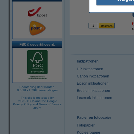
€
FSC® gecertificeerd:
Inktpatronen
HP inktpatronen
Canon inktpatronen
Epson inktpatronen
Beoordeling door klanten:
8.8
/
10
-
1.799
beoordelingen
Brother inktpatronen
Lexmark inktpatronen
This site is protected by
reCAPTCHA and the Google
Privacy Policy
and
Terms of Service
apply.
Papier en fotopapier
Fotopapier
Kopieerpapier