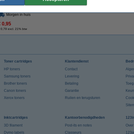
Afmetingen:
43 x 32 cm (LxB)
Ons artikelnr
Morgen in huis
€ 0,95
 0,79 excl. 21% btw
Toner cartridges
Klantendienst
Bedr
HP toners
Contact
Alge
Samsung toners
Levering
Priv
Brother toners
Betaling
Toeg
Canon toners
Garantie
Keur
Xerox toners
Ruilen en terugsturen
Cook
Site
Inktcartridges
Kantoorbenodigdheden
123i
3D filament
Post-its en notes
Over
Dymo labels
Classeurs
123a