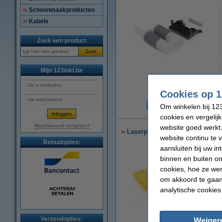
Schoonmaakproducten
Kabels
Zoek een product
Zoek
Mijn 123inkt.be
vergroten
Cookies op 1
Om winkelen bij 123
€
cookies en vergelij
Wachtwoord vergeten?
website goed werkt.
Laserprinter reinigingsdoek
website continu te 
Betaalopties:
aansluiten bij uw i
binnen en buiten on
cookies, hoe ze we
om akkoord te gaan.
analytische cookies
Verzendopties:
Weiger
vergroten