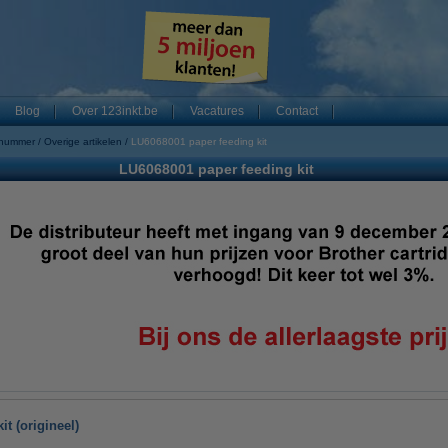
Blog
Over 123inkt.be
Vacatures
Contact
 nummer
Overige artikelen
LU6068001 paper feeding kit
LU6068001 paper feeding kit
t (origineel)