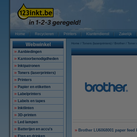
Home
Recycleren
Printers
Klantendienst
Zakelijk
Home
Toners (laserprinters)
Brother
Toner
Webwinkel
Aanbiedingen
Kantoorbenodigdheden
Inktpatronen
Toners (laserprinters)
Printers
Papier en etiketten
Labelprinters
Labels en tapes
Inktlinten
3D-printen
Led lampen
Batterijen en accu's
Brother LU6068001 paper feed ki
Eten en drinken