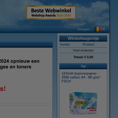
FR
Inloggen
Winkelwagentje
Aantal
Product
Geen producten
Totaal:
€ 0,00
Tip!
123inkt kopieerpapier -
2500 vellen A4 - 80 g/m²
FSC®