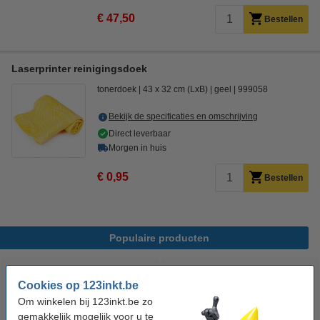
€ 47,50
Bestellen
Laserprinter reinigingsdoek
tonerdoek
43 x 32 cm (LxB)
geel
999058
Bekijk de specificaties en omschrijving
Direct leverbaar
Morgen in huis
€ 0,95
Bestellen
Populaire producten
Cookies op 123inkt.be
Om winkelen bij 123inkt.be zo
gemakkelijk mogelijk voor u te