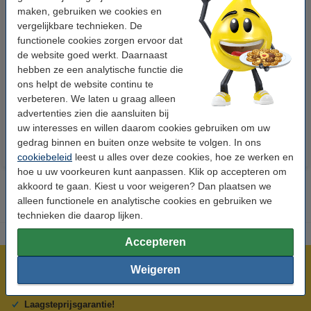
maken, gebruiken we cookies en
vergelijkbare technieken. De
functionele cookies zorgen ervoor dat
123accu Xtreme Power MN1500
123inkt kopieerpapier 1 pak van
de website goed werkt. Daarnaast
Penlite AA batterij 24 stuks
500 vellen A4 - 80 g/m²
hebben ze een analytische functie die
ons helpt de website continu te
verbeteren. We laten u graag alleen
€ 14,95
€ 7,25
Incl. 21% btw
Incl. 21% btw
advertenties zien die aansluiten bij
uw interesses en willen daarom cookies gebruiken om uw
gedrag binnen en buiten onze website te volgen. In ons
cookiebeleid
leest u alles over deze cookies, hoe ze werken en
hoe u uw voorkeuren kunt aanpassen. Klik op accepteren om
akkoord te gaan. Kiest u voor weigeren? Dan plaatsen we
alleen functionele en analytische cookies en gebruiken we
technieken die daarop lijken.
Accepteren
Meer dan 5 miljoen klanten!
Weigeren
Voor 22.00 uur besteld, morgen in huis!
Laagsteprijsgarantie!