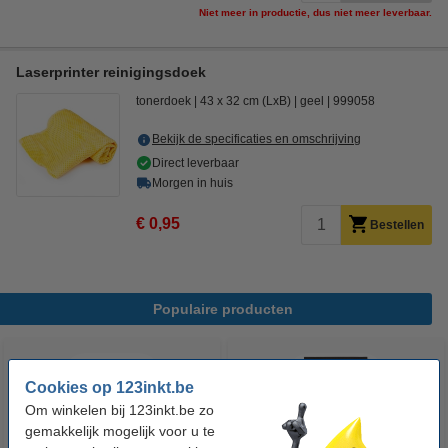
Niet meer in productie, dus niet meer leverbaar.
Laserprinter reinigingsdoek
tonerdoek
43 x 32 cm (LxB)
geel
999058
Bekijk de specificaties en omschrijving
Direct leverbaar
Morgen in huis
€ 0,95
Bestellen
Populaire producten
Cookies op 123inkt.be
Om winkelen bij 123inkt.be zo
gemakkelijk mogelijk voor u te