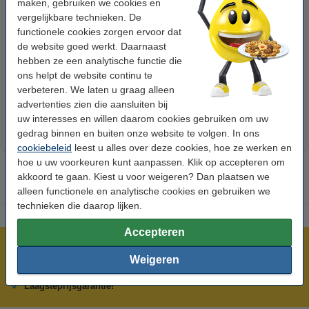
maken, gebruiken we cookies en
vergelijkbare technieken. De
functionele cookies zorgen ervoor dat
123accu Xtreme Power MN1500
Aanbieding: 10x 123inkt
de website goed werkt. Daarnaast
Penlite AA batterij 24 stuks
cursusblok A4 gelijnd 70 g/m²
hebben ze een analytische functie die
100 vellen
ons helpt de website continu te
€ 14,95
€ 26,55
Incl. 21% btw
Incl. 21% btw
verbeteren. We laten u graag alleen
advertenties zien die aansluiten bij
uw interesses en willen daarom cookies gebruiken om uw
gedrag binnen en buiten onze website te volgen. In ons
cookiebeleid
leest u alles over deze cookies, hoe ze werken en
hoe u uw voorkeuren kunt aanpassen. Klik op accepteren om
akkoord te gaan. Kiest u voor weigeren? Dan plaatsen we
alleen functionele en analytische cookies en gebruiken we
technieken die daarop lijken.
Accepteren
Meer dan 5 miljoen klanten!
Weigeren
Voor 22.00 uur besteld, morgen in huis!
Laagsteprijsgarantie!