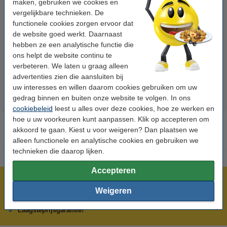
maken, gebruiken we cookies en
vergelijkbare technieken. De
functionele cookies zorgen ervoor dat
Aanbieding: 10x 123inkt
Apple iPhone Lightning
de website goed werkt. Daarnaast
cursusblok A4 gelijnd 70 g/m²
oplaadkabel wit (2 meter)
hebben ze een analytische functie die
100 vellen
ons helpt de website continu te
€ 26,55
€ 13,95
Incl. 21% btw
Incl. 21% btw
verbeteren. We laten u graag alleen
advertenties zien die aansluiten bij
uw interesses en willen daarom cookies gebruiken om uw
gedrag binnen en buiten onze website te volgen. In ons
cookiebeleid
leest u alles over deze cookies, hoe ze werken en
hoe u uw voorkeuren kunt aanpassen. Klik op accepteren om
akkoord te gaan. Kiest u voor weigeren? Dan plaatsen we
alleen functionele en analytische cookies en gebruiken we
technieken die daarop lijken.
Accepteren
Meer dan 5 miljoen klanten!
Weigeren
Voor 22.00 uur besteld, morgen in huis!
Laagsteprijsgarantie!