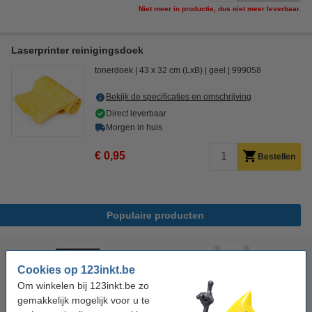
Niet meer in productie, dus niet meer leverbaar.
Laserprinter reinigingsdoek
tonerdoek
43 x 32 cm (LxB)
geel
999058
Bekijk de specificaties en omschrijving
Direct leverbaar
Morgen in huis
€ 0,95
Bestellen
Populaire producten
Cookies op 123inkt.be
Om winkelen bij 123inkt.be zo
gemakkelijk mogelijk voor u te