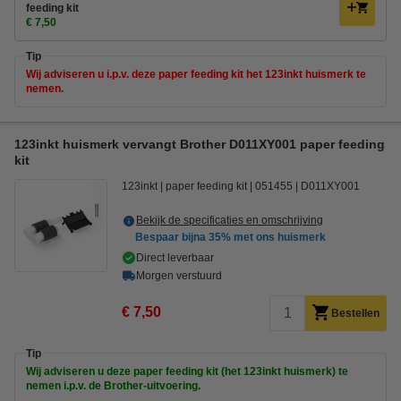
feeding kit
€ 7,50
Tip
Wij adviseren u i.p.v. deze paper feeding kit het 123inkt huismerk te
nemen.
123inkt huismerk vervangt Brother D011XY001 paper feeding
kit
123inkt
paper feeding kit
051455
D011XY001
Bekijk de specificaties en omschrijving
Bespaar bijna
35%
met ons huismerk
Direct leverbaar
Morgen verstuurd
€ 7,50
Bestellen
Tip
Wij adviseren u deze paper feeding kit (het 123inkt huismerk) te
nemen i.p.v. de Brother-uitvoering.