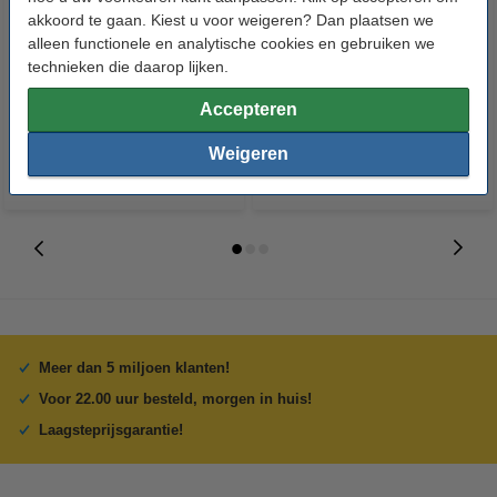
akkoord te gaan. Kiest u voor weigeren? Dan plaatsen we
123accu Xtreme Power MN1500
123inkt kopieerpapier 1 pak van
alleen functionele en analytische cookies en gebruiken we
Penlite AA batterij 24 stuks
500 vellen A4 - 80 g/m²
technieken die daarop lijken.
€ 14,95
€ 7,25
Incl. 21% btw
Incl. 21% btw
Accepteren
Weigeren
Meer dan 5 miljoen klanten!
Voor 22.00 uur besteld, morgen in huis!
Laagsteprijsgarantie!