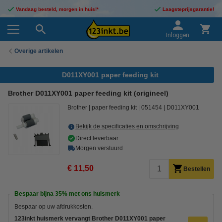
Vandaag besteld, morgen in huis!*
Laagsteprijsgarantie!
Inloggen
Overige artikelen
D011XY001 paper feeding kit
Brother D011XY001 paper feeding kit (origineel)
Brother
paper feeding kit
051454
D011XY001
Bekijk de specificaties en omschrijving
Direct leverbaar
Morgen verstuurd
€ 11,50
Bestellen
Bespaar bijna
35%
met ons huismerk
Bespaar op uw afdrukkosten.
123inkt huismerk vervangt Brother D011XY001 paper