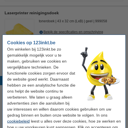
Laserprinter reinigingsdoek
tonerdoek
43 x 32 cm (LxB)
geel
999058
Bekijk de specificaties en omschrijving
Direct leverbaar
Cookies op 123inkt.be
Morgen verstuurd
Om winkelen bij 123inkt.be zo
gemakkelijk mogelijk voor u te
€ 0,95
Bestellen
maken, gebruiken we cookies en
vergelijkbare technieken. De
functionele cookies zorgen ervoor dat
de website goed werkt. Daarnaast
Populaire producten
hebben ze een analytische functie die
ons helpt de website continu te
verbeteren. We laten u graag alleen
advertenties zien die aansluiten bij
uw interesses en willen daarom cookies gebruiken om uw
gedrag binnen en buiten onze website te volgen. In ons
cookiebeleid
leest u alles over deze cookies, hoe ze werken en
hoe u uw voorkeuren kunt aanpassen. Klik op accepteren om