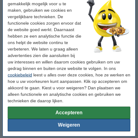
gemakkelijk mogelijk voor u te
maken, gebruiken we cookies en
TX-621
vergelijkbare technieken. De
functionele cookies zorgen ervoor dat
TX-631
de website goed werkt. Daarnaast
hebben ze een analytische functie die
ons helpt de website continu te
TX-641
verbeteren. We laten u graag alleen
advertenties zien die aansluiten bij
TX-651
uw interesses en willen daarom cookies gebruiken om uw
gedrag binnen en buiten onze website te volgen. In ons
TX-731
cookiebeleid
leest u alles over deze cookies, hoe ze werken en
hoe u uw voorkeuren kunt aanpassen. Klik op accepteren om
akkoord te gaan. Kiest u voor weigeren? Dan plaatsen we
TX-741
alleen functionele en analytische cookies en gebruiken we
technieken die daarop lijken.
TX-751
Accepteren
TX-A31
Weigeren
TX-A51