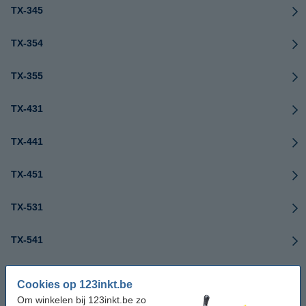
TX-345
TX-354
TX-355
TX-431
TX-441
TX-451
TX-531
TX-541
TX-551
Cookies op 123inkt.be
Om winkelen bij 123inkt.be zo
TX-611