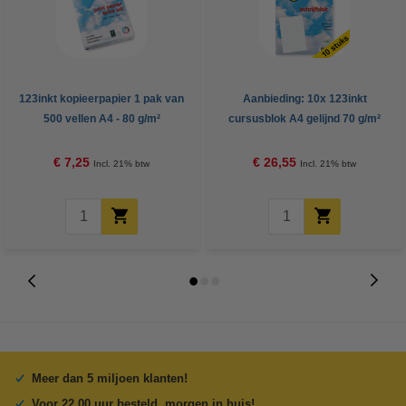
123inkt kopieerpapier 1 pak van
Aanbieding: 10x 123inkt
500 vellen A4 - 80 g/m²
cursusblok A4 gelijnd 70 g/m²
100 vellen
€ 7,25
€ 26,55
Incl. 21% btw
Incl. 21% btw
Meer dan 5 miljoen klanten!
Voor 22.00 uur besteld, morgen in huis!