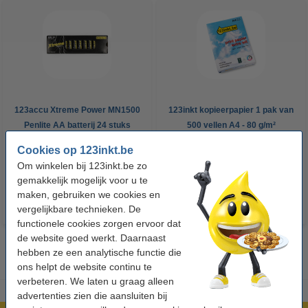
123accu Xtreme Power MN1500
123inkt kopieerpapier 1 pak van
Penlite AA batterij 24 stuks
500 vellen A4 - 80 g/m²
Cookies op 123inkt.be
€ 14,95
€ 7,25
Incl. 21% btw
Incl. 21% btw
Om winkelen bij 123inkt.be zo
gemakkelijk mogelijk voor u te
maken, gebruiken we cookies en
vergelijkbare technieken. De
functionele cookies zorgen ervoor dat
de website goed werkt. Daarnaast
hebben ze een analytische functie die
ons helpt de website continu te
verbeteren. We laten u graag alleen
advertenties zien die aansluiten bij