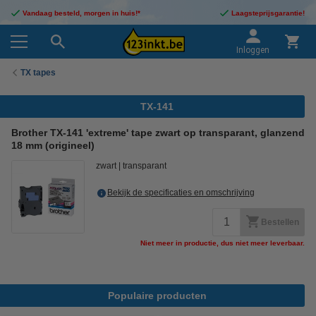
Vandaag besteld, morgen in huis!*
Laagsteprijsgarantie!
Inloggen
TX tapes
TX-141
Brother TX-141 'extreme' tape zwart op transparant, glanzend
18 mm (origineel)
zwart
transparant
Bekijk de specificaties en omschrijving
Bestellen
Niet meer in productie, dus niet meer leverbaar.
Populaire producten