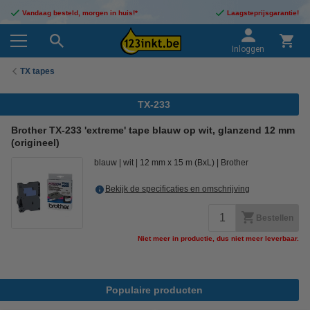
Vandaag besteld, morgen in huis!*
Laagsteprijsgarantie!
Inloggen
TX tapes
TX-233
Brother TX-233 'extreme' tape blauw op wit, glanzend 12 mm
(origineel)
blauw
wit
12 mm x 15 m (BxL)
Brother
Bekijk de specificaties en omschrijving
Bestellen
Niet meer in productie, dus niet meer leverbaar.
Populaire producten