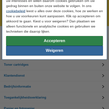
uw interesses en willen daarom cookies gebruiken om uw
Meer dan 5 miljoen klanten!
gedrag binnen en buiten onze website te volgen. In ons
cookiebeleid
leest u alles over deze cookies, hoe ze werken en
Voor 22.00 uur besteld, morgen in huis!
hoe u uw voorkeuren kunt aanpassen. Klik op accepteren om
Laagsteprijsgarantie!
akkoord te gaan. Kiest u voor weigeren? Dan plaatsen we
alleen functionele en analytische cookies en gebruiken we
technieken die daarop lijken.
Hulp nodig? Bel ons op +32 (0)9 39 64 123
Op werkdagen van 8.30 tot 17 uur
Accepteren
Weigeren
Inktpatronen
Toner cartridges
Klantendienst
Bedrijfsinformatie
Toegankelijkheidsverklaring
Papier en fotopapier