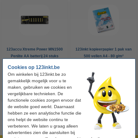
123accu Xtreme Power MN1500
123inkt kopieerpapier 1 pak van
Penlite AA batterij 24 stuks
500 vellen A4 - 80 g/m²
Cookies op 123inkt.be
€ 14,95
€ 7,25
Incl. 21% btw
Incl. 21% btw
Om winkelen bij 123inkt.be zo
gemakkelijk mogelijk voor u te
maken, gebruiken we cookies en
vergelijkbare technieken. De
functionele cookies zorgen ervoor dat
de website goed werkt. Daarnaast
hebben ze een analytische functie die
ons helpt de website continu te
verbeteren. We laten u graag alleen
advertenties zien die aansluiten bij