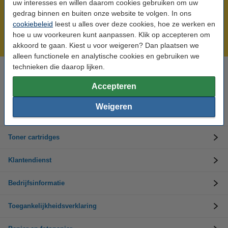
uw interesses en willen daarom cookies gebruiken om uw
Meer dan 5 miljoen klanten!
gedrag binnen en buiten onze website te volgen. In ons
cookiebeleid
leest u alles over deze cookies, hoe ze werken en
Voor 22.00 uur besteld, morgen in huis!
hoe u uw voorkeuren kunt aanpassen. Klik op accepteren om
Laagsteprijsgarantie!
akkoord te gaan. Kiest u voor weigeren? Dan plaatsen we
alleen functionele en analytische cookies en gebruiken we
technieken die daarop lijken.
Hulp nodig? Bel ons op +32 (0)9 39 64 123
Op werkdagen van 8.30 tot 17 uur
Accepteren
Weigeren
Inktpatronen
Toner cartridges
Klantendienst
Bedrijfsinformatie
Toegankelijkheidsverklaring