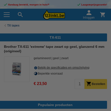
Vandaag besteld, morgen in huis!*
Laagsteprijsgarantie!
Inloggen
TX tapes
TX-611
Brother TX-611 'extreme' tape zwart op geel, glanzend 6 mm
(origineel)
gelamineerd
geel
zwart
Bekijk de specificaties en omschrijving
Beperkte voorraad
€ 23,50
Bestellen
Populaire producten