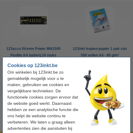
123accu Xtreme Power MN1500
123inkt kopieerpapier 1 pak van
Penlite AA batterij 24 stuks
500 vellen A4 - 80 g/m²
Cookies op 123inkt.be
€ 14,95
€ 7,25
Incl. 21% btw
Incl. 21% btw
Om winkelen bij 123inkt.be zo
gemakkelijk mogelijk voor u te
maken, gebruiken we cookies en
vergelijkbare technieken. De
functionele cookies zorgen ervoor dat
de website goed werkt. Daarnaast
hebben ze een analytische functie die
ons helpt de website continu te
verbeteren. We laten u graag alleen
advertenties zien die aansluiten bij