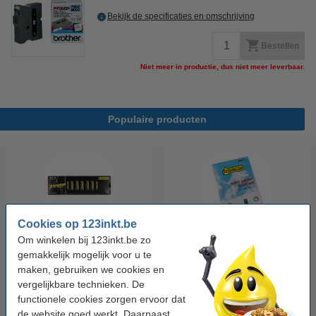
Bekijk de specificaties en omschrijving
Bestellen
Niet meer in productie, dus niet meer leverbaar.
Populaire producten
Cookies op 123inkt.be
Om winkelen bij 123inkt.be zo
123accu Xtreme Power MN1500
123inkt kopieerpapier 1 pak van
gemakkelijk mogelijk voor u te
Penlite AA batterij 24 stuks
500 vellen A4 - 80 g/m²
maken, gebruiken we cookies en
vergelijkbare technieken. De
functionele cookies zorgen ervoor dat
€ 14,95
€ 7,25
Incl. 21% btw
Incl. 21% btw
de website goed werkt. Daarnaast