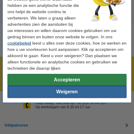
hebben ze een analytische functie die
ons helpt de website continu te
verbeteren. We laten u graag alleen
advertenties zien die aansluiten bij
uw interesses en willen daarom cookies gebruiken om uw
gedrag binnen en buiten onze website te volgen. In ons
cookiebeleid
leest u alles over deze cookies, hoe ze werken en
hoe u uw voorkeuren kunt aanpassen. Klik op accepteren om
akkoord te gaan. Kiest u voor weigeren? Dan plaatsen we
alleen functionele en analytische cookies en gebruiken we
Meer dan 5 miljoen klanten!
technieken die daarop lijken.
Voor 22.00 uur besteld, morgen in huis!
Accepteren
Laagsteprijsgarantie!
Weigeren
Hulp nodig? Bel ons op +32 (0)9 39 64 123
Op werkdagen van 8.30 tot 17 uur
Inktpatronen