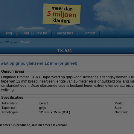
Blog
Over 123inkt.be
Vacatures
Contact
er
TX tapes
TX-A31
TX-A31
zwart op grijs, glanzend 12 mm (origineel)
Omschrijving
Origineel Brother TX-A31 tape zwart op grijs voor Brother beletteringsystemen. 
tape van 12 mm breed, heeft een lengte van 15 meter en is ontwikkeld om lang me
omstandigheden. Deze glanzende tape is bestand tegen extreme temperaturen, zon
wrijving.
Specificaties
Tekenkleur:
zwart
Merk:
Tapekleur:
grijs
Soort:
Afmetingen:
12 mm x 15 m (BxL)
Nummer:
iet meer in productie, dus niet meer leverbaar.