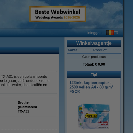
FR
Inloggen
Winkelwagentje
Aantal
Product
Geen producten
Totaal:
€ 0,00
Tip!
De TX-A31 is een gelamineerde
e te gaan, zelfs onder extreme
123inkt kopieerpapier -
licht, water, chemicaliën en
2500 vellen A4 - 80 g/m²
FSC®
Brother
gelamineerd
TX-A31