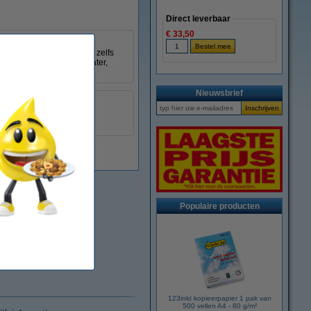
Direct leverbaar
€ 33,50
emen. De TX-131 is een
eld om lang mee te gaan, zelfs
mperaturen, zonlicht, water,
Nieuwsbrief
Brother
gelamineerd
TX-131
Populaire producten
123inkt kopieerpapier 1 pak van
500 vellen A4 - 80 g/m²