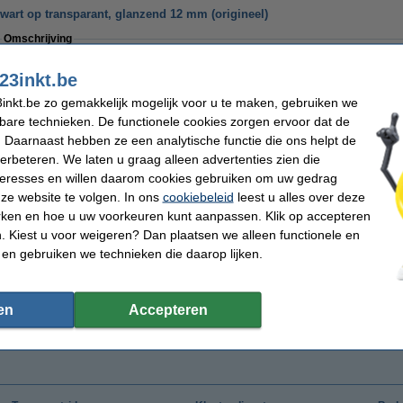
zwart op transparant, glanzend 12 mm (origineel)
Omschrijving
Origineel Brother TX-131 tape zwart op transparant voor Brother beletteringsyst
gelamineerde tape van 12 mm breed, heeft een lengte van 15 meter en is ontwikk
23inkt.be
onder extreme omstandigheden. Deze glanzende tape is bestand tegen extreme te
chemicaliën en wrijving.
inkt.be zo gemakkelijk mogelijk voor u te maken, gebruiken we
Specificaties
kbare technieken. De functionele cookies zorgen ervoor dat de
Tekenkleur:
zwart
Merk:
 Daarnaast hebben ze een analytische functie die ons helpt de
Tapekleur:
transparant
Soort:
verbeteren. We laten u graag alleen advertenties zien die
Afmetingen:
12 mm x 15 m (BxL)
Nummer:
nteresses en willen daarom cookies gebruiken om uw gedrag
ze website te volgen. In ons
cookiebeleid
leest u alles over deze
iet meer in productie, dus niet meer leverbaar.
rken en hoe u uw voorkeuren kunt aanpassen. Klik op accepteren
 Kiest u voor weigeren? Dan plaatsen we alleen functionele en
 en gebruiken we technieken die daarop lijken.
en
Accepteren