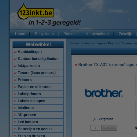
Home
Recycleren
Printers
Klantendienst
Zakelijk
Home
Labels en tapes
Brother
Tapenumm
Webwinkel
Aanbiedingen
Kantoorbenodigdheden
Brother TX-A31 'extreme' tape 
Inktpatronen
Toners (laserprinters)
Printers
Papier en etiketten
Labelprinters
Labels en tapes
Inktlinten
3D-printen
vergroten
Led lampen
N
Batterijen en accu's
Eten en drinken