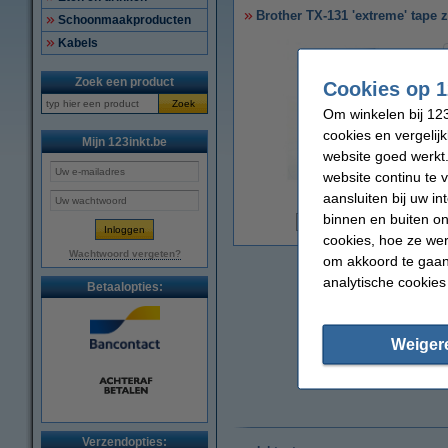
Brother TX-131 'extreme' tape 
Schoonmaakproducten
Kabels
Zoek een product
Cookies op 1
Zoek
Om winkelen bij 123
cookies en vergelij
Mijn 123inkt.be
website goed werkt.
website continu te 
vergroten
aansluiten bij uw i
binnen en buiten on
N
cookies, hoe ze we
Wachtwoord vergeten?
om akkoord te gaan.
analytische cookies
Betaalopties:
Weiger
Verzendopties: