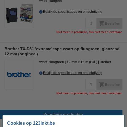
zwart
fluogeel
Bekijk de specificaties en omschrijving
Bestellen
Niet meer in productie, dus niet meer leverbaar.
Brother TX-D31 'extreme' tape zwart op fluogroen, glanzend
12 mm (origineel)
zwart
fluogroen
12 mm x 15 m (BxL)
Brother
Bekijk de specificaties en omschrijving
Bestellen
Niet meer in productie, dus niet meer leverbaar.
Populaire producten
Cookies op 123inkt.be