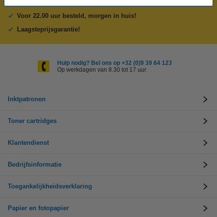
Meer dan 5 miljoen klanten!
Voor 22.00 uur besteld, morgen in huis!
Laagsteprijsgarantie!
Hulp nodig? Bel ons op +32 (0)9 39 64 123
Op werkdagen van 8.30 tot 17 uur
Inktpatronen
Toner cartridges
Klantendienst
Bedrijfsinformatie
Toegankelijkheidsverklaring
Papier en fotopapier