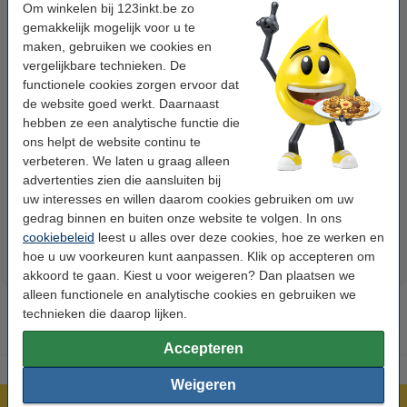
Om winkelen bij 123inkt.be zo
gemakkelijk mogelijk voor u te
maken, gebruiken we cookies en
vergelijkbare technieken. De
functionele cookies zorgen ervoor dat
de website goed werkt. Daarnaast
hebben ze een analytische functie die
123accu Xtreme Power MN1500
Aanbieding: 10x 123inkt
ons helpt de website continu te
Penlite AA batterij 24 stuks
cursusblok A4 gelijnd 70 g/m²
verbeteren. We laten u graag alleen
100 vellen
advertenties zien die aansluiten bij
€ 14,95
€ 26,55
Incl. 21% btw
Incl. 21% btw
uw interesses en willen daarom cookies gebruiken om uw
gedrag binnen en buiten onze website te volgen. In ons
cookiebeleid
leest u alles over deze cookies, hoe ze werken en
hoe u uw voorkeuren kunt aanpassen. Klik op accepteren om
akkoord te gaan. Kiest u voor weigeren? Dan plaatsen we
alleen functionele en analytische cookies en gebruiken we
technieken die daarop lijken.
Accepteren
Weigeren