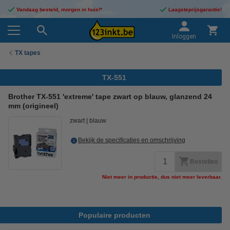
Vandaag besteld, morgen in huis!*
Laagsteprijsgarantie!
Inloggen
TX tapes
TX-551
Brother TX-551 'extreme' tape zwart op blauw, glanzend 24
mm (origineel)
zwart
blauw
Bekijk de specificaties en omschrijving
Bestellen
Niet meer in productie, dus niet meer leverbaar.
Populaire producten