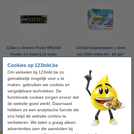
123accu Xtreme Power MN1500
123inkt kopieerpapier 1 doos
Penlite AA batterij 24 stuks
van 2500 vellen A4 - 80 g/m²
Cookies op 123inkt.be
€ 14,95
€ 33,50
Incl. 21% btw
Incl. 21% btw
Om winkelen bij 123inkt.be zo
gemakkelijk mogelijk voor u te
maken, gebruiken we cookies en
vergelijkbare technieken. De
functionele cookies zorgen ervoor dat
de website goed werkt. Daarnaast
hebben ze een analytische functie die
ons helpt de website continu te
verbeteren. We laten u graag alleen
advertenties zien die aansluiten bij