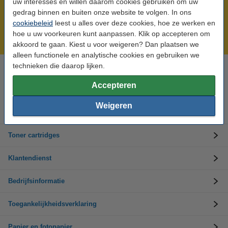
uw interesses en willen daarom cookies gebruiken om uw
Meer dan 5 miljoen klanten!
gedrag binnen en buiten onze website te volgen. In ons
cookiebeleid
leest u alles over deze cookies, hoe ze werken en
Voor 22.00 uur besteld, morgen in huis!
hoe u uw voorkeuren kunt aanpassen. Klik op accepteren om
Laagsteprijsgarantie!
akkoord te gaan. Kiest u voor weigeren? Dan plaatsen we
alleen functionele en analytische cookies en gebruiken we
technieken die daarop lijken.
Hulp nodig? Bel ons op +32 (0)9 39 64 123
Op werkdagen van 8.30 tot 17 uur
Accepteren
Weigeren
Inktpatronen
Toner cartridges
Klantendienst
Bedrijfsinformatie
Toegankelijkheidsverklaring
Papier en fotopapier