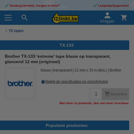
Vandaag besteld, morgen in huis!*
Laagsteprijsgarantie!
Inloggen
TX tapes
TX-133
Brother TX-133 'extreme' tape blauw op transparant,
glanzend 12 mm (origineel)
blauw
transparant
12 mm x 15 m (BxL)
Brother
Bekijk de specificaties en omschrijving
Bestellen
Niet meer in productie, dus niet meer leverbaar.
Populaire producten