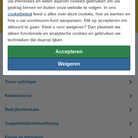
uw interesses en willen daarom cookies gebruiken om uw
Meer dan 5 miljoen klanten!
gedrag binnen en buiten onze website te volgen. In ons
cookiebeleid
leest u alles over deze cookies, hoe ze werken en
Voor 22.00 uur besteld, morgen in huis!
hoe u uw voorkeuren kunt aanpassen. Klik op accepteren om
Laagsteprijsgarantie!
akkoord te gaan. Kiest u voor weigeren? Dan plaatsen we
alleen functionele en analytische cookies en gebruiken we
technieken die daarop lijken.
Hulp nodig? Bel ons op +32 (0)9 39 64 123
Op werkdagen van 8.30 tot 17 uur
Accepteren
Weigeren
Inktpatronen
Toner cartridges
Klantendienst
Bedrijfsinformatie
Toegankelijkheidsverklaring
Papier en fotopapier