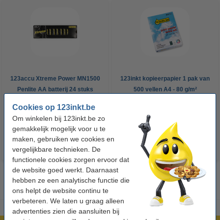
123accu Xtreme Power MN1500
123inkt kopieerpapier 1 pak van
Penlite AA batterij 24 stuks
500 vellen A4 - 80 g/m²
Cookies op 123inkt.be
€ 14,95
€ 7,25
Incl. 21% btw
Incl. 21% btw
Om winkelen bij 123inkt.be zo
gemakkelijk mogelijk voor u te
maken, gebruiken we cookies en
vergelijkbare technieken. De
functionele cookies zorgen ervoor dat
de website goed werkt. Daarnaast
hebben ze een analytische functie die
ons helpt de website continu te
verbeteren. We laten u graag alleen
advertenties zien die aansluiten bij