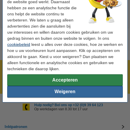
de website goed werkt. Daarnaast
hebben ze een analytische functie die
ons helpt de website continu te
verbeteren. We laten u graag alleen
advertenties zien die aansluiten bij
uw interesses en willen daarom cookies gebruiken om uw
gedrag binnen en buiten onze website te volgen. In ons
cookiebeleid
leest u alles over deze cookies, hoe ze werken en
hoe u uw voorkeuren kunt aanpassen. Klik op accepteren om
akkoord te gaan. Kiest u voor weigeren? Dan plaatsen we
alleen functionele en analytische cookies en gebruiken we
technieken die daarop lijken.
Meer dan 5 miljoen klanten!
Voor 22.00 uur besteld, morgen in huis!
Accepteren
Laagsteprijsgarantie!
Weigeren
Hulp nodig? Bel ons op +32 (0)9 39 64 123
Op werkdagen van 8.30 tot 17 uur
Inktpatronen