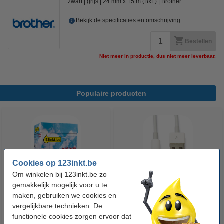
zwart
grijs
24 mm x 15 m (BxL)
Brother
Bekijk de specificaties en omschrijving
Bestellen
Niet meer in productie, dus niet meer leverbaar.
Populaire producten
Cookies op 123inkt.be
Om winkelen bij 123inkt.be zo
gemakkelijk mogelijk voor u te
123inkt kopieerpapier 1 doos
Apple iPhone Lightning
maken, gebruiken we cookies en
van 2500 vellen A4 - 80 g/m²
oplaadkabel wit (2 meter)
vergelijkbare technieken. De
functionele cookies zorgen ervoor dat
€ 33,50
€ 13,95
Incl. 21% btw
Incl. 21% btw