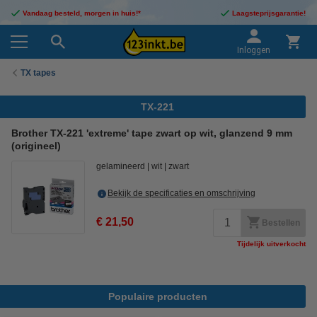
Vandaag besteld, morgen in huis!*
Laagsteprijsgarantie!
Inloggen
TX tapes
TX-221
Brother TX-221 'extreme' tape zwart op wit, glanzend 9 mm
(origineel)
gelamineerd
wit
zwart
Bekijk de specificaties en omschrijving
€ 21,50
Bestellen
Tijdelijk uitverkocht
Populaire producten