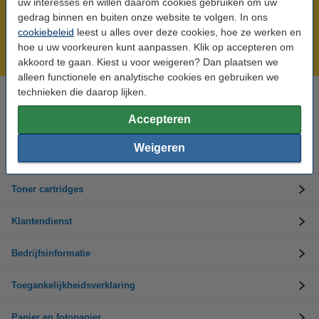
uw interesses en willen daarom cookies gebruiken om uw
Meer dan 5 miljoen klanten!
gedrag binnen en buiten onze website te volgen. In ons
cookiebeleid
leest u alles over deze cookies, hoe ze werken en
Voor 22.00 uur besteld, morgen in huis!
hoe u uw voorkeuren kunt aanpassen. Klik op accepteren om
Laagsteprijsgarantie!
akkoord te gaan. Kiest u voor weigeren? Dan plaatsen we
alleen functionele en analytische cookies en gebruiken we
technieken die daarop lijken.
Hulp nodig? Bel ons op +32 (0)9 39 64 123
Op werkdagen van 8.30 tot 17 uur
Accepteren
Weigeren
Inktpatronen
Toner cartridges
Klantendienst
Bedrijfsinformatie
Toegankelijkheidsverklaring
Papier en fotopapier