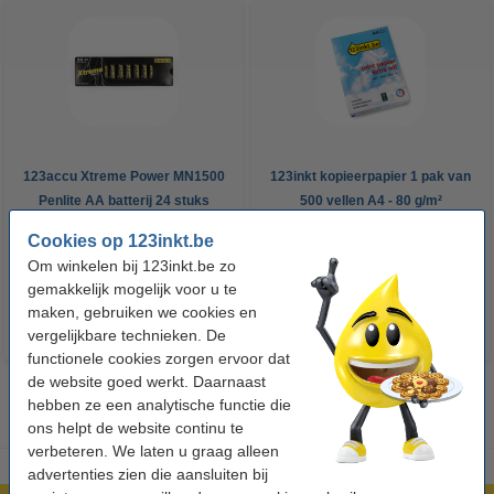
123accu Xtreme Power MN1500
123inkt kopieerpapier 1 pak van
Penlite AA batterij 24 stuks
500 vellen A4 - 80 g/m²
Cookies op 123inkt.be
€ 14,95
€ 7,25
Incl. 21% btw
Incl. 21% btw
Om winkelen bij 123inkt.be zo
gemakkelijk mogelijk voor u te
maken, gebruiken we cookies en
vergelijkbare technieken. De
functionele cookies zorgen ervoor dat
de website goed werkt. Daarnaast
hebben ze een analytische functie die
ons helpt de website continu te
verbeteren. We laten u graag alleen
advertenties zien die aansluiten bij