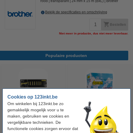
rood
transparant
24 mm x 15 m (BxL)
Brother
Bekijk de specificaties en omschrijving
Bestellen
Niet meer in productie, dus niet meer leverbaar.
Populaire producten
Cookies op 123inkt.be
Om winkelen bij 123inkt.be zo
gemakkelijk mogelijk voor u te
123accu Xtreme Power MN1500
123inkt kopieerpapier 1 doos
maken, gebruiken we cookies en
Penlite AA batterij 24 stuks
van 2500 vellen A4 - 80 g/m²
vergelijkbare technieken. De
functionele cookies zorgen ervoor dat
€ 14,95
€ 33,50
Incl. 21% btw
Incl. 21% btw