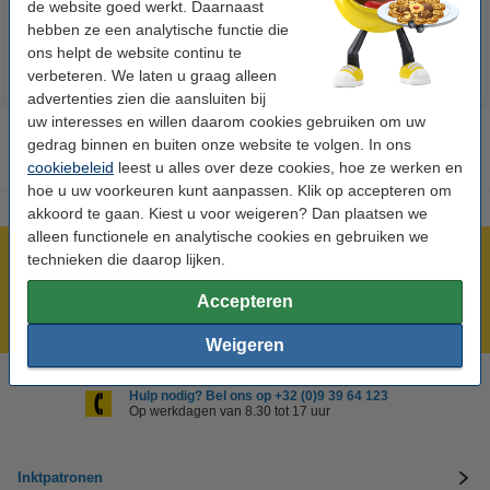
de website goed werkt. Daarnaast
hebben ze een analytische functie die
ons helpt de website continu te
verbeteren. We laten u graag alleen
advertenties zien die aansluiten bij
uw interesses en willen daarom cookies gebruiken om uw
gedrag binnen en buiten onze website te volgen. In ons
cookiebeleid
leest u alles over deze cookies, hoe ze werken en
hoe u uw voorkeuren kunt aanpassen. Klik op accepteren om
akkoord te gaan. Kiest u voor weigeren? Dan plaatsen we
alleen functionele en analytische cookies en gebruiken we
technieken die daarop lijken.
Meer dan 5 miljoen klanten!
Voor 22.00 uur besteld, morgen in huis!
Accepteren
Laagsteprijsgarantie!
Weigeren
Hulp nodig? Bel ons op +32 (0)9 39 64 123
Op werkdagen van 8.30 tot 17 uur
Inktpatronen