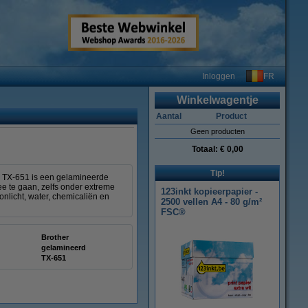
FR
Inloggen
Winkelwagentje
Aantal
Product
Geen producten
Totaal:
€ 0,00
Tip!
De TX-651 is een gelamineerde
e te gaan, zelfs onder extreme
123inkt kopieerpapier -
licht, water, chemicaliën en
2500 vellen A4 - 80 g/m²
FSC®
Brother
gelamineerd
TX-651