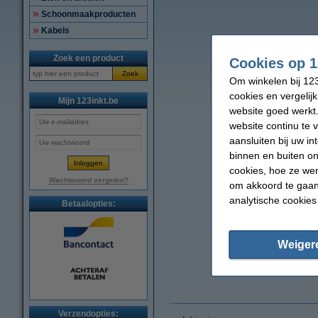
Schoonmaakproducten
Kabels
Zoek een product
Cookies op 1
Zoek
Om winkelen bij 123
cookies en vergelij
Mijn 123inkt.be
website goed werkt.
website continu te 
aansluiten bij uw i
binnen en buiten on
cookies, hoe ze we
Wachtwoord vergeten?
om akkoord te gaan.
analytische cookies
Betaalopties:
Weiger
Verzendopties: