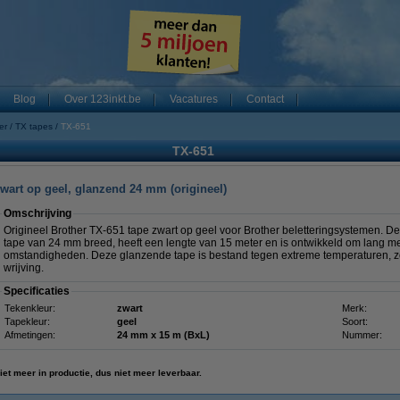
Blog
Over 123inkt.be
Vacatures
Contact
er
TX tapes
TX-651
TX-651
zwart op geel, glanzend 24 mm (origineel)
Omschrijving
Origineel Brother TX-651 tape zwart op geel voor Brother beletteringsystemen. 
tape van 24 mm breed, heeft een lengte van 15 meter en is ontwikkeld om lang me
omstandigheden. Deze glanzende tape is bestand tegen extreme temperaturen, zon
wrijving.
Specificaties
Tekenkleur:
zwart
Merk:
Tapekleur:
geel
Soort:
Afmetingen:
24 mm x 15 m (BxL)
Nummer:
iet meer in productie, dus niet meer leverbaar.