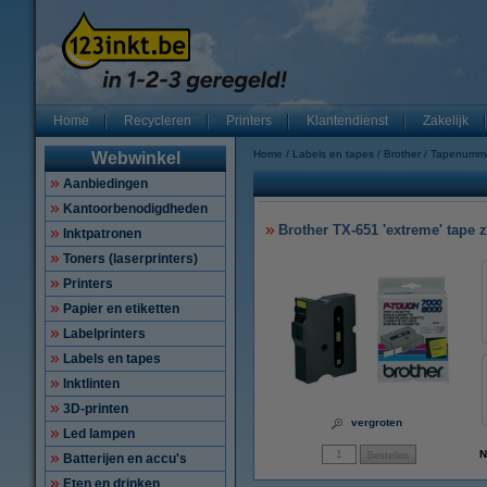
Home
Recycleren
Printers
Klantendienst
Zakelijk
Home
Labels en tapes
Brother
Tapenumm
Webwinkel
Aanbiedingen
Kantoorbenodigdheden
Brother TX-651 'extreme' tape 
Inktpatronen
Toners (laserprinters)
Printers
Papier en etiketten
Labelprinters
Labels en tapes
Inktlinten
3D-printen
vergroten
Led lampen
N
Batterijen en accu's
Eten en drinken