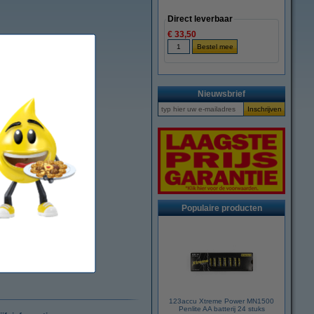
Direct leverbaar
€ 33,50
Nieuwsbrief
Populaire producten
123accu Xtreme Power MN1500
Penlite AA batterij 24 stuks