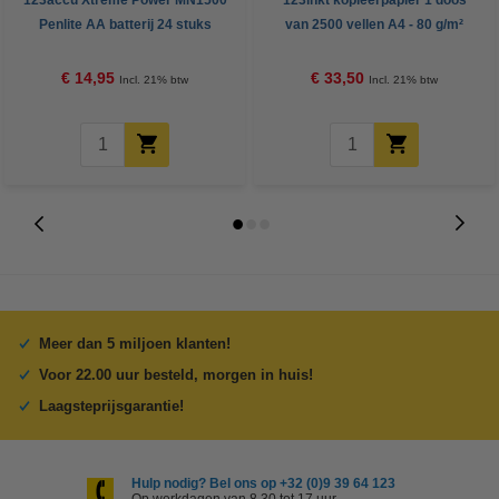
123accu Xtreme Power MN1500
123inkt kopieerpapier 1 doos
Penlite AA batterij 24 stuks
van 2500 vellen A4 - 80 g/m²
€ 14,95
€ 33,50
Incl. 21% btw
Incl. 21% btw
Meer dan 5 miljoen klanten!
Voor 22.00 uur besteld, morgen in huis!
Laagsteprijsgarantie!
Hulp nodig? Bel ons op +32 (0)9 39 64 123