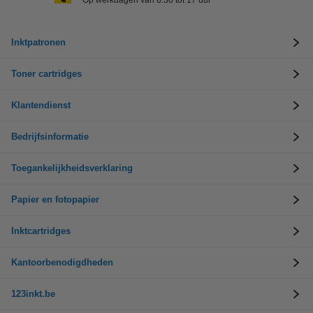
Op werkdagen van 8.30 tot 17 uur
Inktpatronen
Toner cartridges
Klantendienst
Bedrijfsinformatie
Toegankelijkheidsverklaring
Papier en fotopapier
Inktcartridges
Kantoorbenodigdheden
123inkt.be