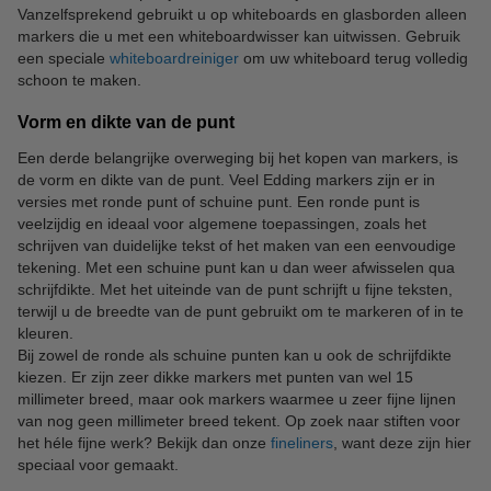
Vanzelfsprekend gebruikt u op whiteboards en glasborden alleen
markers die u met een whiteboardwisser kan uitwissen. Gebruik
een speciale
whiteboardreiniger
om uw whiteboard terug volledig
schoon te maken.
Vorm en dikte van de punt
Een derde belangrijke overweging bij het kopen van markers, is
de vorm en dikte van de punt. Veel Edding markers zijn er in
versies met ronde punt of schuine punt. Een ronde punt is
veelzijdig en ideaal voor algemene toepassingen, zoals het
schrijven van duidelijke tekst of het maken van een eenvoudige
tekening. Met een schuine punt kan u dan weer afwisselen qua
schrijfdikte. Met het uiteinde van de punt schrijft u fijne teksten,
terwijl u de breedte van de punt gebruikt om te markeren of in te
kleuren.
Bij zowel de ronde als schuine punten kan u ook de schrijfdikte
kiezen. Er zijn zeer dikke markers met punten van wel 15
millimeter breed, maar ook markers waarmee u zeer fijne lijnen
van nog geen millimeter breed tekent. Op zoek naar stiften voor
het héle fijne werk? Bekijk dan onze
fineliners
, want deze zijn hier
speciaal voor gemaakt.