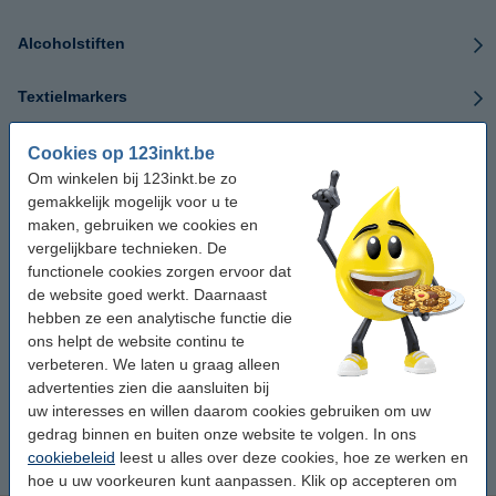
Alcoholstiften
Textielmarkers
Brilliant paper markers
Cookies op 123inkt.be
Om winkelen bij 123inkt.be zo
gemakkelijk mogelijk voor u te
Glasmarkers
maken, gebruiken we cookies en
vergelijkbare technieken. De
CD/DVD-pennen
functionele cookies zorgen ervoor dat
de website goed werkt. Daarnaast
Permanent marker navullingen
hebben ze een analytische functie die
ons helpt de website continu te
Flipchartmarker navullingen
verbeteren. We laten u graag alleen
advertenties zien die aansluiten bij
uw interesses en willen daarom cookies gebruiken om uw
Whiteboardmarker navullingen
gedrag binnen en buiten onze website te volgen. In ons
cookiebeleid
leest u alles over deze cookies, hoe ze werken en
Brilliant paper marker navullingen
hoe u uw voorkeuren kunt aanpassen. Klik op accepteren om