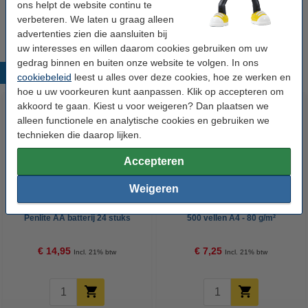
ons helpt de website continu te
verder.
verbeteren. We laten u graag alleen
advertenties zien die aansluiten bij
uw interesses en willen daarom cookies gebruiken om uw
gedrag binnen en buiten onze website te volgen. In ons
Populaire producten
cookiebeleid
leest u alles over deze cookies, hoe ze werken en
hoe u uw voorkeuren kunt aanpassen. Klik op accepteren om
akkoord te gaan. Kiest u voor weigeren? Dan plaatsen we
alleen functionele en analytische cookies en gebruiken we
technieken die daarop lijken.
Accepteren
Weigeren
123accu Xtreme Power MN1500
123inkt kopieerpapier 1 pak van
Penlite AA batterij 24 stuks
500 vellen A4 - 80 g/m²
€ 14,95
€ 7,25
Incl. 21% btw
Incl. 21% btw