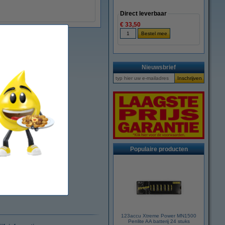
Direct leverbaar
€ 33,50
Nieuwsbrief
Populaire producten
123accu Xtreme Power MN1500
Penlite AA batterij 24 stuks