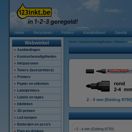
Home
Recycleren
Printers
Klantendienst
Zakelijk
Home
Kantoorbenodigdheden
Markers
Ind
Webwinkel
Aanbiedingen
Kantoorbenodigdheden
Inktpatronen
Toners (laserprinters)
Printers
Papier en etiketten
Labelprinters
Labels en tapes
2 - 4 mm (Edding 8750
Inktlinten
3D-printen
Led lampen
Batterijen en accu's
2 - 4 mm (Edding 8750)
Eten en drinken