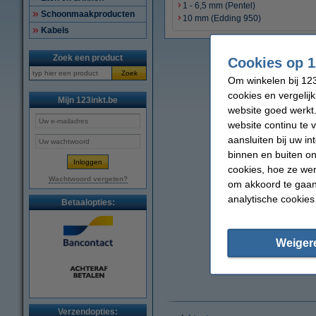
1 - 6,5 mm (Pentel)
Schoonmaakproducten
10 mm (Edding 950)
Kabels
Zoek een product
Cookies op 1
Zoek
Om winkelen bij 123
cookies en vergelij
Mijn 123inkt.be
website goed werkt.
website continu te 
aansluiten bij uw i
binnen en buiten on
cookies, hoe ze we
Wachtwoord vergeten?
om akkoord te gaan.
analytische cookies
Betaalopties:
Weiger
Verzendopties: