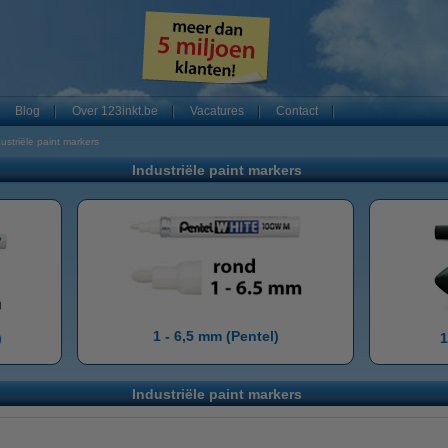
Blog
Over 123inkt.be
Vacatures
Contact
ustriële paint markers
Industriële paint markers
1 - 6,5 mm (Pentel)
)
1
Industriële paint markers