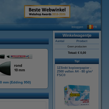
FR
Inloggen
Winkelwagentje
Aantal
Product
Geen producten
Totaal:
€ 0,00
Tip!
123inkt kopieerpapier -
2500 vellen A4 - 80 g/m²
FSC®
0 mm (Edding 950)