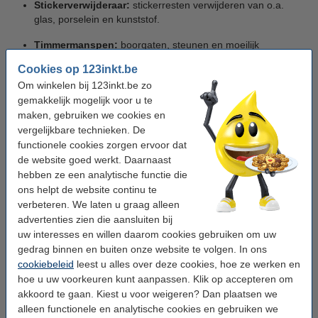
Stickerverwijderaar:
stickerresten verwijderen van o.a.
glas, porselein en kunststof.
Timmermanspen:
boorgaten, steunen en moeilijk
toegankelijke plekken van bijna alle materialen.
Cookies op 123inkt.be
Voegenmarker:
kleine beschadigingen en vuil op voegen
Om winkelen bij 123inkt.be zo
van tegels en wanden wegwerken.
gemakkelijk mogelijk voor u te
maken, gebruiken we cookies en
Wasgoedmarker:
kledinglabels van bijna alle textielsoorten.
vergelijkbare technieken. De
functionele cookies zorgen ervoor dat
de website goed werkt. Daarnaast
Speciale markers worden veel gebruikt door professionals in de
hebben ze een analytische functie die
medische sector, bouw, scheepvaart en nucleaire industrie. Ook
ons helpt de website continu te
voor thuis, kantoren, winkels of restaurants hebben wij handige
verbeteren. We laten u graag alleen
stiften. Hier kunnen diepvriesmarkers, meubelmarkers of
advertenties zien die aansluiten bij
voegenmarkers goed van pas komen.
uw interesses en willen daarom cookies gebruiken om uw
gedrag binnen en buiten onze website te volgen. In ons
Stickerverwijderaar
cookiebeleid
leest u alles over deze cookies, hoe ze werken en
hoe u uw voorkeuren kunt aanpassen. Klik op accepteren om
Gebruik een stickerverwijderaar om moeiteloos alle soorten
akkoord te gaan. Kiest u voor weigeren? Dan plaatsen we
papieren
etiketten
, labels en stickers te verwijderen. In onze
alleen functionele en analytische cookies en gebruiken we
webshop vindt u een handige stift en een spray. De stift is