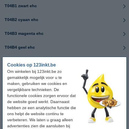
T04B1 zwart ehc
T04B2 cyaan ehc
T04B3 magenta ehc
T04B4 geel ehc
T04B serie
Cookies op 123inkt.be
Om winkelen bij 123inkt.be zo
T04C1 zwart hc
gemakkelijk mogelijk voor u te
maken, gebruiken we cookies en
T04C2 cyaan hc
vergelijkbare technieken. De
functionele cookies zorgen ervoor dat
de website goed werkt. Daarnaast
T04C3 magenta hc
hebben ze een analytische functie die
ons helpt de website continu te
T04C4 geel hc
verbeteren. We laten u graag alleen
advertenties zien die aansluiten bij