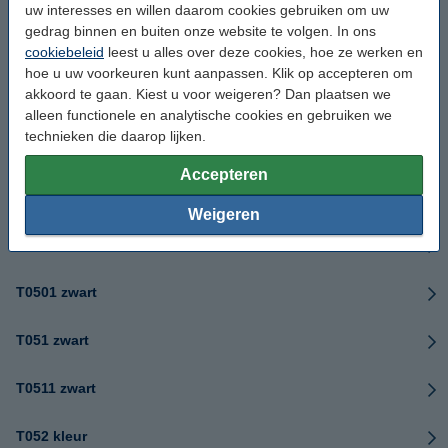
T04C serie
uw interesses en willen daarom cookies gebruiken om uw
gedrag binnen en buiten onze website te volgen. In ons
cookiebeleid
leest u alles over deze cookies, hoe ze werken en
T04D000 maintenance box
hoe u uw voorkeuren kunt aanpassen. Klik op accepteren om
akkoord te gaan. Kiest u voor weigeren? Dan plaatsen we
T04D100 maintenance box
alleen functionele en analytische cookies en gebruiken we
technieken die daarop lijken.
T04F5 rood hc
Accepteren
T04F6 grijs hc
Weigeren
T050 zwart
T0501 zwart
T051 zwart
T0511 zwart
T052 kleur