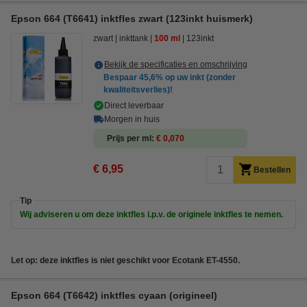
Epson 664 (T6641) inktfles zwart (123inkt huismerk)
zwart
inkttank
100 ml
123inkt
Bekijk de specificaties en omschrijving
Bespaar
45,6%
op uw inkt (zonder
kwaliteitsverlies)!
Direct leverbaar
Morgen in huis
Prijs per ml
€ 0,070
€ 6,95
Bestellen
Tip
Wij adviseren u om deze inktfles i.p.v. de originele inktfles te nemen.
Let op: deze inktfles is niet geschikt voor Ecotank ET-4550.
Epson 664 (T6642) inktfles cyaan (origineel)