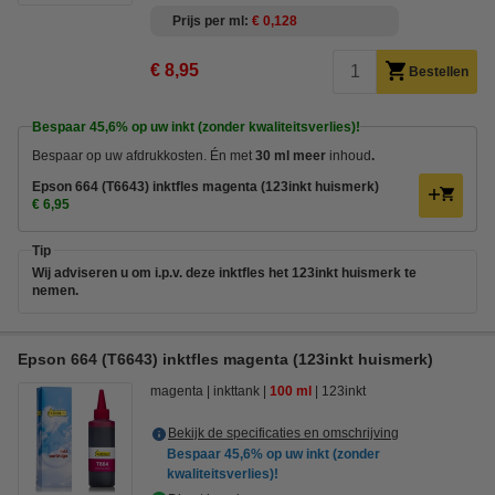
Prijs per ml
€ 0,128
€ 8,95
Bestellen
Bespaar
45,6%
op uw inkt (zonder kwaliteitsverlies)!
Bespaar op uw afdrukkosten. Én met
30 ml meer
inhoud
.
Epson 664 (T6643) inktfles magenta (123inkt huismerk)
€ 6,95
Tip
Wij adviseren u om i.p.v. deze inktfles het 123inkt huismerk te
nemen.
Epson 664 (T6643) inktfles magenta (123inkt huismerk)
magenta
inkttank
100 ml
123inkt
Bekijk de specificaties en omschrijving
Bespaar
45,6%
op uw inkt (zonder
kwaliteitsverlies)!