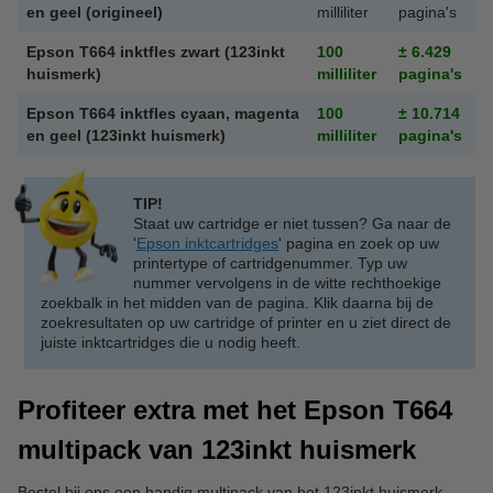
en geel (origineel)
milliliter
pagina's
Epson T664 inktfles zwart (123inkt
100
± 6.429
huismerk)
milliliter
pagina's
Epson T664 inktfles cyaan, magenta
100
± 10.714
en geel (123inkt huismerk)
milliliter
pagina's
TIP!
Staat uw cartridge er niet tussen? Ga naar de
'
Epson inktcartridges
' pagina en zoek op uw
printertype of cartridgenummer. Typ uw
nummer vervolgens in de witte rechthoekige
zoekbalk in het midden van de pagina. Klik daarna bij de
zoekresultaten op uw cartridge of printer en u ziet direct de
juiste inktcartridges die u nodig heeft.
Profiteer extra met het Epson T664
multipack van 123inkt huismerk
Bestel bij ons een handig multipack van het 123inkt huismerk