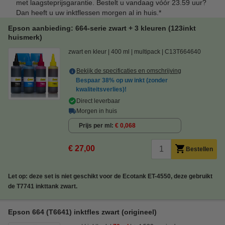
met laagsteprijsgarantie. Bestelt u vandaag vóór 23.59 uur?
Dan heeft u uw inktflessen morgen al in huis.*
Epson aanbieding: 664-serie zwart + 3 kleuren (123inkt
huismerk)
zwart en kleur
400 ml
multipack
C13T664640
Bekijk de specificaties en omschrijving
Bespaar
38%
op uw inkt (zonder
kwaliteitsverlies)!
Direct leverbaar
Morgen in huis
Prijs per ml
€ 0,068
€ 27,00
Bestellen
Let op: deze set is niet geschikt voor de Ecotank ET-4550, deze gebruikt
de T7741 inkttank zwart.
Epson 664 (T6641) inktfles zwart (origineel)