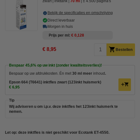
zwart
inkttank
70 ml
± 4.500 pagina's
Bekijk de specificaties en omschrijving
Direct leverbaar
Morgen in huis
Prijs per ml
€ 0,128
€ 8,95
Bestellen
Bespaar
45,6%
op uw inkt (zonder kwaliteitsverlies)!
Bespaar op uw afdrukkosten. Én met
30 ml meer
inhoud
.
Epson 664 (T6641) inktfles zwart (123inkt huismerk)
€ 6,95
Tip
Wij adviseren u om i.p.v. deze inktfles het 123inkt huismerk te
nemen.
Let op: deze inktfles is niet geschikt voor Ecotank ET-4550.