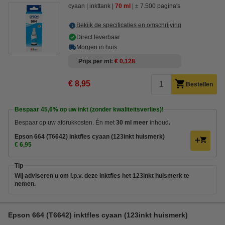
cyaan
inkttank
70 ml
± 7.500 pagina's
Bekijk de specificaties en omschrijving
Direct leverbaar
Morgen in huis
Prijs per ml
€ 0,128
€ 8,95
Bestellen
Bespaar
45,6%
op uw inkt (zonder kwaliteitsverlies)!
Bespaar op uw afdrukkosten. Én met
30 ml meer
inhoud
.
Epson 664 (T6642) inktfles cyaan (123inkt huismerk)
€ 6,95
Tip
Wij adviseren u om i.p.v. deze inktfles het 123inkt huismerk te
nemen.
Epson 664 (T6642) inktfles cyaan (123inkt huismerk)