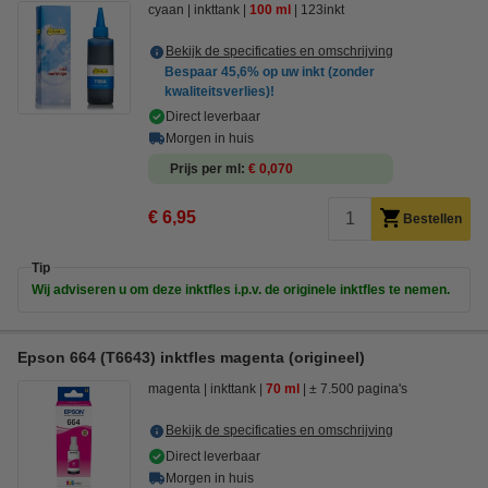
cyaan
inkttank
100 ml
123inkt
Bekijk de specificaties en omschrijving
Bespaar
45,6%
op uw inkt (zonder
kwaliteitsverlies)!
Direct leverbaar
Morgen in huis
Prijs per ml
€ 0,070
€ 6,95
Bestellen
Tip
Wij adviseren u om deze inktfles i.p.v. de originele inktfles te nemen.
Epson 664 (T6643) inktfles magenta (origineel)
magenta
inkttank
70 ml
± 7.500 pagina's
Bekijk de specificaties en omschrijving
Direct leverbaar
Morgen in huis