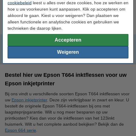
cookiebeleid
leest u alles over deze cookies, hoe ze werken en
hoe u uw voorkeuren kunt aanpassen. Klik op accepteren om
Tip
akkoord te gaan. Kiest u voor weigeren? Dan plaatsen we
Wij adviseren u om deze inktfles i.p.v. de originele inktfles te nemen.
alleen functionele en analytische cookies en gebruiken we
technieken die daarop lijken.
Accepteren
C13T664640 multipack
Weigeren
C13T66464A multipack
Bestel hier uw Epson T664 inktflessen voor uw
Epson inkjetprinter
Bij ons vindt u verschillende soorten Epson T664 inktflessen voor
uw
Epson inkjetprinter
. Deze zijn verkrijgbaar in zwart en kleur. U
bestelt de originele Epson T664-inktflessen bij ons met
laagsteprijsgarantie. Wilt u nog meer besparen op uw
printkosten? Kies dan voor de inktflessen van het 123inkt
huismerk. Wilt u het complete aanbod bekijken? Bekijk dan de
Epson 664 serie
.