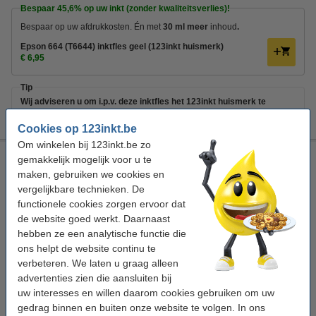
Bespaar
45,6%
op uw inkt (zonder kwaliteitsverlies)!
Bespaar op uw afdrukkosten. Én met
30 ml meer
inhoud
.
Epson 664 (T6644) inktfles geel (123inkt huismerk)
€ 6,95
Tip
Wij adviseren u om i.p.v. deze inktfles het 123inkt huismerk te
nemen.
Cookies op 123inkt.be
Om winkelen bij 123inkt.be zo
Epson 664 (T6644) inktfles geel (123inkt huismerk)
gemakkelijk mogelijk voor u te
maken, gebruiken we cookies en
geel
inkttank
100 ml
123inkt
vergelijkbare technieken. De
functionele cookies zorgen ervoor dat
Bekijk de specificaties en omschrijving
Bespaar
45,6%
op uw inkt (zonder
de website goed werkt. Daarnaast
kwaliteitsverlies)!
hebben ze een analytische functie die
Direct leverbaar
ons helpt de website continu te
Morgen in huis
verbeteren. We laten u graag alleen
advertenties zien die aansluiten bij
Prijs per ml
€ 0,070
uw interesses en willen daarom cookies gebruiken om uw
gedrag binnen en buiten onze website te volgen. In ons
€ 6,95
Bestellen