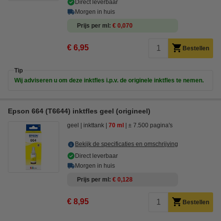
Direct leverbaar
Morgen in huis
Prijs per ml
€ 0,070
€ 6,95
Bestellen
Tip
Wij adviseren u om deze inktfles i.p.v. de originele inktfles te nemen.
Epson 664 (T6644) inktfles geel (origineel)
geel
inkttank
70 ml
± 7.500 pagina's
Bekijk de specificaties en omschrijving
Direct leverbaar
Morgen in huis
Prijs per ml
€ 0,128
€ 8,95
Bestellen