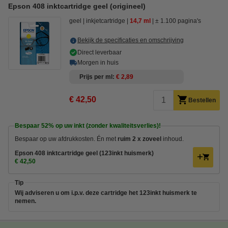
Epson 408 inktcartridge geel (origineel)
geel
inkjetcartridge
14,7 ml
± 1.100 pagina's
Bekijk de specificaties en omschrijving
Direct leverbaar
Morgen in huis
Prijs per ml
€ 2,89
€ 42,50
Bestellen
Bespaar
52%
op uw inkt (zonder kwaliteitsverlies)!
Bespaar op uw afdrukkosten. Én met
ruim 2 x zoveel
inhoud.
Epson 408 inktcartridge geel (123inkt huismerk)
€ 42,50
Tip
Wij adviseren u om i.p.v. deze cartridge het 123inkt huismerk te
nemen.