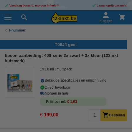
Vandaag besteld, morgen in huis!*
Laagsteprijsgarantie!
Inloggen
T-nummer
T09J4 geel
Epson aanbieding: 408-serie 2x zwart + 3x kleur (123inkt
huismerk)
193,8 ml
multipack
Bekijk de specificaties en omschrijving
Direct leverbaar
Morgen in huis
Prijs per ml
€ 1,03
€ 199,00
Bestellen