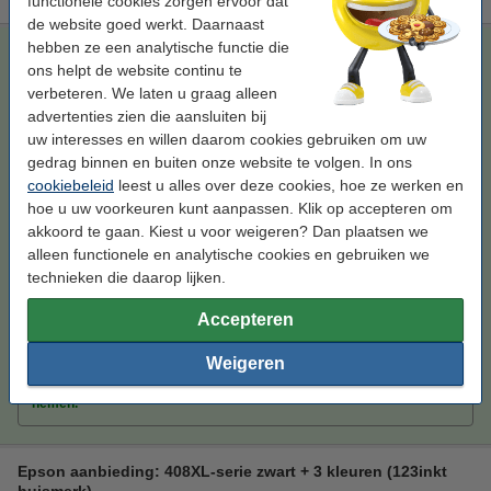
functionele cookies zorgen ervoor dat
de website goed werkt. Daarnaast
hebben ze een analytische functie die
Epson 408XL (T09K4) inktcartridge geel hoge capaciteit
ons helpt de website continu te
(123inkt huismerk)
verbeteren. We laten u graag alleen
geel
inkjetcartridge
30,6 ml
123inkt
advertenties zien die aansluiten bij
uw interesses en willen daarom cookies gebruiken om uw
Bekijk de specificaties en omschrijving
gedrag binnen en buiten onze website te volgen. In ons
Bespaar
47,8%
op uw inkt (zonder
cookiebeleid
leest u alles over deze cookies, hoe ze werken en
kwaliteitsverlies)!
hoe u uw voorkeuren kunt aanpassen. Klik op accepteren om
Direct leverbaar
akkoord te gaan. Kiest u voor weigeren? Dan plaatsen we
Morgen in huis
alleen functionele en analytische cookies en gebruiken we
Prijs per ml
€ 1,39
technieken die daarop lijken.
€ 42,50
Bestellen
Accepteren
Weigeren
Tip
Wij adviseren u om deze cartridge i.p.v. de originele cartridge te
nemen.
Epson aanbieding: 408XL-serie zwart + 3 kleuren (123inkt