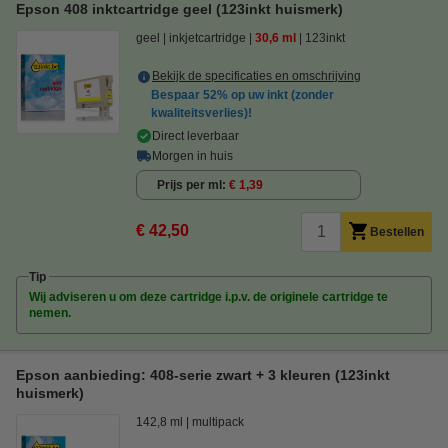
Epson 408 inktcartridge geel (123inkt huismerk)
geel
inkjetcartridge
30,6 ml
123inkt
Bekijk de specificaties en omschrijving
Bespaar
52%
op uw inkt (zonder
kwaliteitsverlies)!
Direct leverbaar
Morgen in huis
Prijs per ml
€ 1,39
€ 42,50
Bestellen
Tip
Wij adviseren u om deze cartridge i.p.v. de originele cartridge te
nemen.
Epson aanbieding: 408-serie zwart + 3 kleuren (123inkt
huismerk)
142,8 ml
multipack