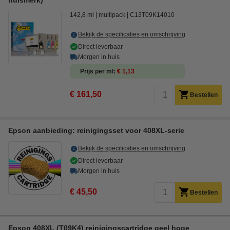
huismerk)
142,8 ml
multipack
C13T09K14010
Bekijk de specificaties en omschrijving
Direct leverbaar
Morgen in huis
Prijs per ml
€ 1,13
€ 161,50
Bestellen
Epson aanbieding: reinigingsset voor 408XL-serie
Bekijk de specificaties en omschrijving
Direct leverbaar
Morgen in huis
€ 45,50
Bestellen
Epson 408XL (T09K4) reinigingscartridge geel hoge