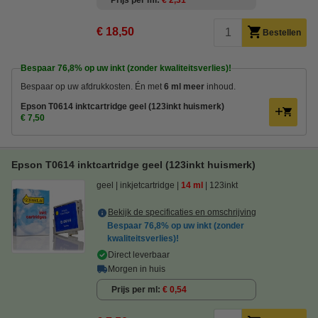
Prijs per ml
€ 2,31
€ 18,50
Bestellen
Bespaar
76,8%
op uw inkt (zonder kwaliteitsverlies)!
Bespaar op uw afdrukkosten. Én met
6 ml meer
inhoud.
Epson T0614 inktcartridge geel (123inkt huismerk)
€ 7,50
Epson T0614 inktcartridge geel (123inkt huismerk)
geel
inkjetcartridge
14 ml
123inkt
Bekijk de specificaties en omschrijving
Bespaar
76,8%
op uw inkt (zonder
kwaliteitsverlies)!
Direct leverbaar
Morgen in huis
Prijs per ml
€ 0,54