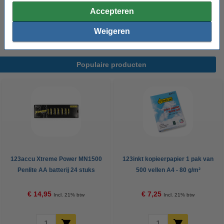
Morgen in huis
Accepteren
€ 15,00
Bestellen
Weigeren
Populaire producten
123accu Xtreme Power MN1500
123inkt kopieerpapier 1 pak van
Penlite AA batterij 24 stuks
500 vellen A4 - 80 g/m²
€ 14,95
€ 7,25
Incl. 21% btw
Incl. 21% btw