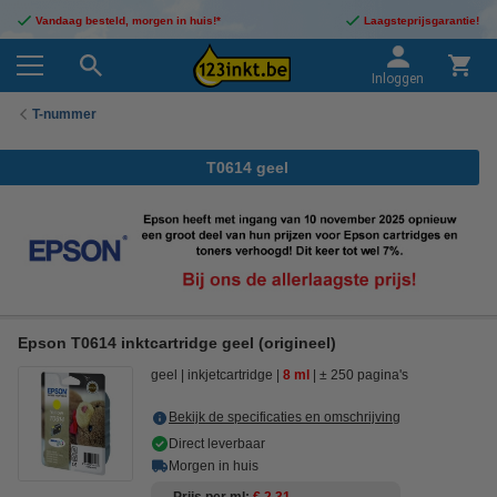
Vandaag besteld, morgen in huis!*
Laagsteprijsgarantie!
Inloggen
T-nummer
T0614 geel
Epson T0614 inktcartridge geel (origineel)
geel
inkjetcartridge
8 ml
± 250 pagina's
Bekijk de specificaties en omschrijving
Direct leverbaar
Morgen in huis