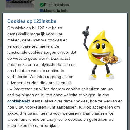
Direct leverbaar
Morgen in huis
Prijs per ml
€ 0,49
Cookies op 123inkt.be
Om winkelen bij 123inkt.be zo
€ 57,50
Bestellen
gemakkelijk mogelijk voor u te
maken, gebruiken we cookies en
vergelijkbare technieken. De
functionele cookies zorgen ervoor dat
Epson aanbieding: Reinigingsset voor T061-serie
de website goed werkt. Daarnaast
Bekijk de specificaties en omschrijving
hebben ze een analytische functie die
Direct leverbaar
ons helpt de website continu te
Morgen in huis
verbeteren. We laten u graag alleen
advertenties zien die aansluiten bij
€ 9,00
Bestellen
uw interesses en willen daarom cookies gebruiken om uw
gedrag binnen en buiten onze website te volgen. In ons
cookiebeleid
leest u alles over deze cookies, hoe ze werken en
hoe u uw voorkeuren kunt aanpassen. Klik op accepteren om
Epson chipresetter (universeel)
akkoord te gaan. Kiest u voor weigeren? Dan plaatsen we
Bekijk de specificaties en omschrijving
alleen functionele en analytische cookies en gebruiken we
technieken die daarop lijken.
Direct leverbaar