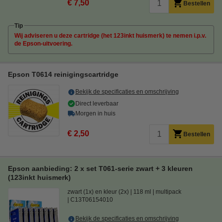
€ 7,50
Bestellen
Tip
Wij adviseren u deze cartridge (het 123inkt huismerk) te nemen i.p.v.
de Epson-uitvoering.
Epson T0614 reinigingscartridge
Bekijk de specificaties en omschrijving
Direct leverbaar
Morgen in huis
€ 2,50
Bestellen
Epson aanbieding: 2 x set T061-serie zwart + 3 kleuren
(123inkt huismerk)
zwart (1x) en kleur (2x)
118 ml
multipack
C13T06154010
Bekijk de specificaties en omschrijving