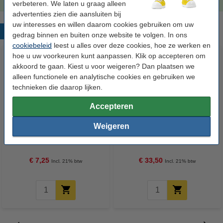
verbeteren. We laten u graag alleen
advertenties zien die aansluiten bij
uw interesses en willen daarom cookies gebruiken om uw
Populaire producten
gedrag binnen en buiten onze website te volgen. In ons
cookiebeleid
leest u alles over deze cookies, hoe ze werken en
hoe u uw voorkeuren kunt aanpassen. Klik op accepteren om
akkoord te gaan. Kiest u voor weigeren? Dan plaatsen we
alleen functionele en analytische cookies en gebruiken we
technieken die daarop lijken.
Accepteren
Weigeren
123inkt kopieerpapier 1 pak van
123inkt kopieerpapier 1 doos
500 vellen A4 - 80 g/m²
van 2500 vellen A4 - 80 g/m²
€ 7,25
€ 33,50
Incl. 21% btw
Incl. 21% btw