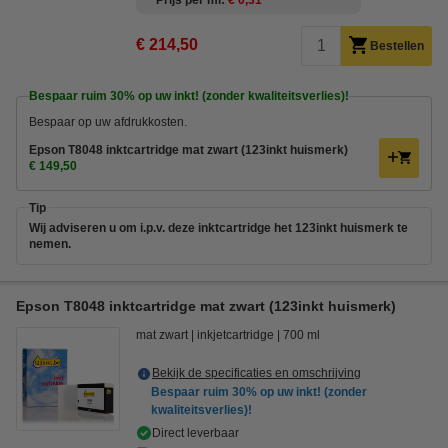
Prijs per ml
€ 0,31
€ 214,50
Bestellen
Bespaar ruim
30%
op uw inkt! (zonder kwaliteitsverlies)!
Bespaar op uw afdrukkosten.
Epson T8048 inktcartridge mat zwart (123inkt huismerk)
€ 149,50
Tip
Wij adviseren u om i.p.v. deze inktcartridge het 123inkt huismerk te
nemen.
Epson T8048 inktcartridge mat zwart (123inkt huismerk)
mat zwart
inkjetcartridge
700 ml
Bekijk de specificaties en omschrijving
Bespaar ruim
30%
op uw inkt! (zonder
kwaliteitsverlies)!
Direct leverbaar