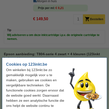
Morgen in huis
Prijs per ml
€ 0,21
€ 149,50
Bestellen
Tip
Wij adviseren u om deze inktcartridge i.p.v. de originele cartridge te
nemen.
Epson aanbieding: T804-serie 4 zwart + 4 kleuren (123inkt
huismerk)
Cookies op 123inkt.be
4 zwart en 5 kleuren
6.300 ml
multipack
Om winkelen bij 123inkt.be zo
gemakkelijk mogelijk voor u te
Bekijk de specificaties en omschrijving
maken, gebruiken we cookies en
Direct leverbaar
vergelijkbare technieken. De
Morgen in huis
functionele cookies zorgen ervoor dat
Prijs per ml
€ 0,21
de website goed werkt. Daarnaast
hebben ze een analytische functie die
€ 1.342,50
Bestellen
ons helpt de website continu te