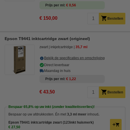
Prijs per ml
€ 0,56
€ 150,00
Bestellen
Epson T9441 inktcartridge zwart (origineel)
zwart
inkjetcartridge
35,7 ml
Bekijk de specificaties en omschrijving
Direct leverbaar
Maandag in huis
Prijs per ml
€ 1,22
€ 43,50
Bestellen
Bespaar
65,8%
op uw inkt (zonder kwaliteitsverlies)!
Bespaar op uw afdrukkosten. Én met
3,3 ml meer
inhoud
.
Epson T9441 inktcartridge zwart (123inkt huismerk)
€ 27,50