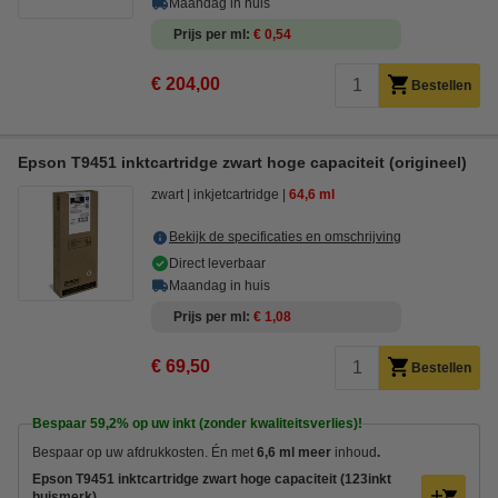
Maandag in huis
Prijs per ml
€ 0,54
€ 204,00
Bestellen
Epson T9451 inktcartridge zwart hoge capaciteit (origineel)
zwart
inkjetcartridge
64,6 ml
Bekijk de specificaties en omschrijving
Direct leverbaar
Maandag in huis
Prijs per ml
€ 1,08
€ 69,50
Bestellen
Bespaar
59,2%
op uw inkt (zonder kwaliteitsverlies)!
Bespaar op uw afdrukkosten. Én met
6,6 ml meer
inhoud
.
Epson T9451 inktcartridge zwart hoge capaciteit (123inkt
huismerk)