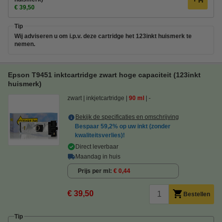
€ 39,50
Tip
Wij adviseren u om i.p.v. deze cartridge het 123inkt huismerk te
nemen.
Epson T9451 inktcartridge zwart hoge capaciteit (123inkt
huismerk)
zwart
inkjetcartridge
90 ml
-
Bekijk de specificaties en omschrijving
Bespaar
59,2%
op uw inkt (zonder
kwaliteitsverlies)!
Direct leverbaar
Maandag in huis
Prijs per ml
€ 0,44
€ 39,50
Bestellen
Tip