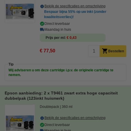
Bekijk de specificaties en omschrijving
Bespaar bijna
55%
op uw inkt (zonder
kwaliteitsverlies)!
Direct leverbaar
Maandag in huis
Prijs per ml
€ 0,43
€ 77,50
Bestellen
Tip
Wij adviseren u om deze cartridge i.p.v. de originele cartridge te
nemen.
Epson aanbieding: 2 x T9461 zwart extra hoge capaciteit
dubbelpak (123inkt huismerk)
Doublepack
360 ml
Bekijk de specificaties en omschrijving
Direct leverbaar
Maandag in huis