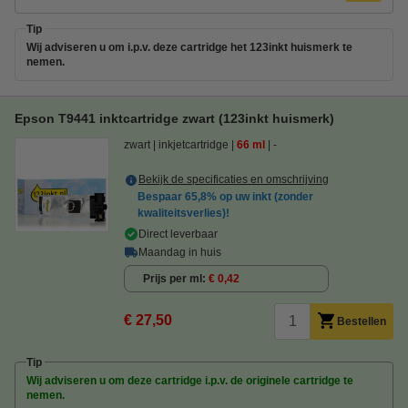
Tip
Wij adviseren u om i.p.v. deze cartridge het 123inkt huismerk te
nemen.
Epson T9441 inktcartridge zwart (123inkt huismerk)
zwart
inkjetcartridge
66 ml
-
Bekijk de specificaties en omschrijving
Bespaar
65,8%
op uw inkt (zonder
kwaliteitsverlies)!
Direct leverbaar
Maandag in huis
Prijs per ml
€ 0,42
€ 27,50
Bestellen
Tip
Wij adviseren u om deze cartridge i.p.v. de originele cartridge te
nemen.