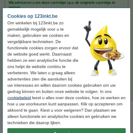
Wij adviseren u om deze cartridge i.p.v. de originele cartridge te
nemen.
Cookies op 123inkt.be
Om winkelen bij 123inkt.be zo
Epson aanbieding: T945-serie zwart + 3 kleuren (123inkt
gemakkelijk mogelijk voor u te
huismerk)
maken, gebruiken we cookies en
zwart en kleur
288 ml
multipack
vergelijkbare technieken. De
functionele cookies zorgen ervoor dat
Bekijk de specificaties en omschrijving
de website goed werkt. Daarnaast
Direct leverbaar
hebben ze een analytische functie die
Maandag in huis
ons helpt de website continu te
verbeteren. We laten u graag alleen
Prijs per ml
€ 0,57
advertenties zien die aansluiten bij
uw interesses en willen daarom cookies gebruiken om uw
€ 164,50
Bestellen
gedrag binnen en buiten onze website te volgen. In ons
cookiebeleid
leest u alles over deze cookies, hoe ze werken en
hoe u uw voorkeuren kunt aanpassen. Klik op accepteren om
Epson T9461 inktcartridge zwart extra hoge capaciteit
akkoord te gaan. Kiest u voor weigeren? Dan plaatsen we
(origineel)
alleen functionele en analytische cookies en gebruiken we
zwart
inkjetcartridge
136,7 ml
technieken die daarop lijken.
Bekijk de specificaties en omschrijving