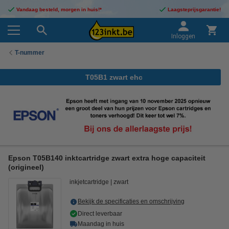
Vandaag besteld, morgen in huis!*
Laagsteprijsgarantie!
Inloggen
T-nummer
T05B1 zwart ehc
Epson T05B140 inktcartridge zwart extra hoge capaciteit
(origineel)
inkjetcartridge
zwart
Bekijk de specificaties en omschrijving
Direct leverbaar
Maandag in huis