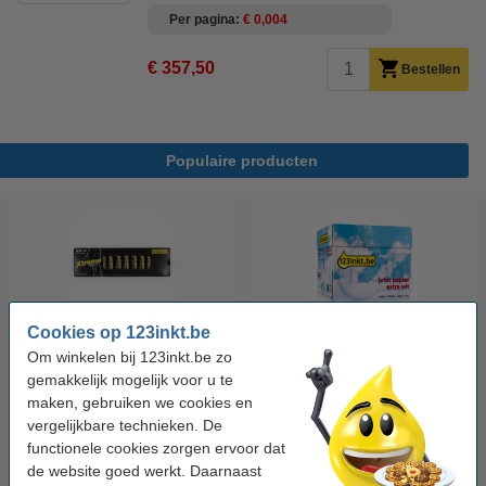
Per pagina
€ 0,004
€ 357,50
Bestellen
Populaire producten
Cookies op 123inkt.be
Om winkelen bij 123inkt.be zo
123accu Xtreme Power MN1500
123inkt kopieerpapier 1 doos
gemakkelijk mogelijk voor u te
Penlite AA batterij 24 stuks
van 2500 vellen A4 - 80 g/m²
maken, gebruiken we cookies en
vergelijkbare technieken. De
€ 14,95
€ 33,50
Incl. 21% btw
Incl. 21% btw
functionele cookies zorgen ervoor dat
de website goed werkt. Daarnaast