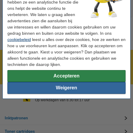
hebben ze een analytische functie die
ons helpt de website continu te
verbeteren. We laten u graag alleen
advertenties zien die aansluiten bij
uw interesses en willen daarom cookies gebruiken om uw
gedrag binnen en buiten onze website te volgen. In ons
cookiebeleid
leest u alles over deze cookies, hoe ze werken en
hoe u uw voorkeuren kunt aanpassen. Klik op accepteren om
akkoord te gaan. Kiest u voor weigeren? Dan plaatsen we
alleen functionele en analytische cookies en gebruiken we
Meer dan 5 miljoen klanten!
technieken die daarop lijken.
Voor 22.00 uur besteld, morgen in huis!
Laagsteprijsgarantie!
Accepteren
Weigeren
Hulp nodig? Bel ons op +32 (0)9 39 64 123
Op werkdagen van 8.30 tot 17 uur
Inktpatronen
Toner cartridges