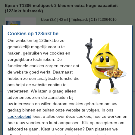
Epson T1306 multipack 3 kleuren extra hoge capaciteit
(123inkt huismerk)
kleur (3x)
42 ml
Triplepack
C13T13064010
Bekijk de specificaties en omschrijving
Cookies op 123inkt.be
Bespaar bijna
60%
op uw inkt (zonder
Om winkelen bij 123inkt.be zo
kwaliteitsverlies)!
gemakkelijk mogelijk voor u te
Direct leverbaar
maken, gebruiken we cookies en
Maandag in huis
vergelijkbare technieken. De
Prijs per ml
€ 0,65
functionele cookies zorgen ervoor dat
de website goed werkt. Daarnaast
€ 27,50
hebben ze een analytische functie die
Bestellen
ons helpt de website continu te
verbeteren. We laten u graag alleen
advertenties zien die aansluiten bij
Epson aanbieding: T130-serie zwart + 3 kleuren (123inkt
uw interesses en willen daarom cookies gebruiken om uw
huismerk)
gedrag binnen en buiten onze website te volgen. In ons
zwart (1x) en kleur (3x)
75 ml
multipack
cookiebeleid
leest u alles over deze cookies, hoe ze werken en
hoe u uw voorkeuren kunt aanpassen. Klik op accepteren om
Bekijk de specificaties en omschrijving
akkoord te gaan. Kiest u voor weigeren? Dan plaatsen we
Direct leverbaar