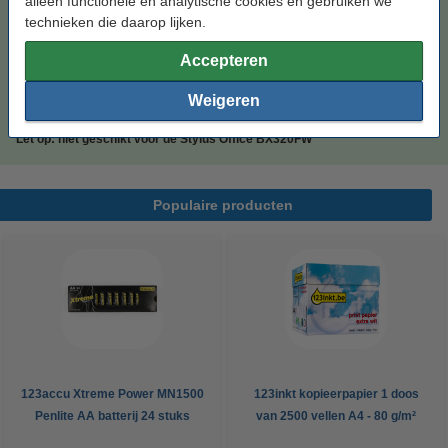
alleen functionele en analytische cookies en gebruiken we
Maandag in huis
technieken die daarop lijken.
Prijs per ml
€ 0,59
Accepteren
€ 44,50
Bestellen
Weigeren
Let op: niet geschikt voor de Stylus Office BX320FW
Populaire producten
123accu Xtreme Power MN1500
123inkt kopieerpapier 1 doos
Penlite AA batterij 24 stuks
van 2500 vellen A4 - 80 g/m²