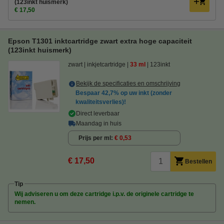
(123inkt huismerk)
€ 17,50
Epson T1301 inktcartridge zwart extra hoge capaciteit
(123inkt huismerk)
zwart
inkjetcartridge
33 ml
123inkt
Bekijk de specificaties en omschrijving
Bespaar
42,7%
op uw inkt (zonder
kwaliteitsverlies)!
Direct leverbaar
Maandag in huis
Prijs per ml
€ 0,53
€ 17,50
Bestellen
Tip
Wij adviseren u om deze cartridge i.p.v. de originele cartridge te
nemen.