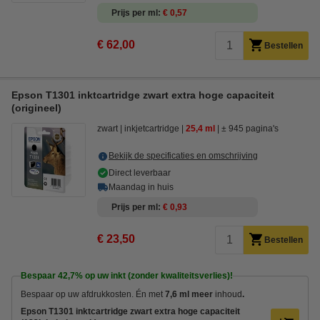
Prijs per ml
€ 0,57
€ 62,00
Bestellen
Epson T1301 inktcartridge zwart extra hoge capaciteit
(origineel)
zwart
inkjetcartridge
25,4 ml
± 945 pagina's
Bekijk de specificaties en omschrijving
Direct leverbaar
Maandag in huis
Prijs per ml
€ 0,93
€ 23,50
Bestellen
Bespaar
42,7%
op uw inkt (zonder kwaliteitsverlies)!
Bespaar op uw afdrukkosten. Én met
7,6 ml meer
inhoud
.
Epson T1301 inktcartridge zwart extra hoge capaciteit