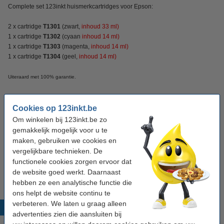
Complete set 123inkt huismerkcartridges voor Epson:
2 x cartridge
T1301
(zwart,
inhoud 33 ml)
1 x cartridge
T1302
(cyaan
inhoud 14 ml)
1 x cartridge
T1303
(magenta,
inhoud 14 ml)
1 x cartridge
T1304
(geel,
inhoud 14 ml)
Uiteraard met 100% garantie.
Specificaties
Cookies op 123inkt.be
Om winkelen bij 123inkt.be zo
Kleur:
zwart (2x) en kleur (3x)
gemakkelijk mogelijk voor u te
maken, gebruiken we cookies en
Inhoud:
108 ml
vergelijkbare technieken. De
functionele cookies zorgen ervoor dat
Soort:
multipack
de website goed werkt. Daarnaast
hebben ze een analytische functie die
ons helpt de website continu te
verbeteren. We laten u graag alleen
Populaire producten
advertenties zien die aansluiten bij