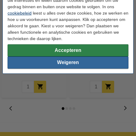
uw interesses en willen daarom cookies gebruiken om uw
gedrag binnen en buiten onze website te volgen. In ons
cookiebeleid
leest u alles over deze cookies, hoe ze werken en
hoe u uw voorkeuren kunt aanpassen. Klik op accepteren om
akkoord te gaan. Kiest u voor weigeren? Dan plaatsen we
alleen functionele en analytische cookies en gebruiken we
technieken die daarop lijken.
Epson reinigingsset: T1295
Epson T1302 inktcartridge
Accepteren
multipack 4 reinigingscartridges
cyaan extra hoge capaciteit
(123inkt huismerk)
Weigeren
€ 17,00
€ 9,50
Incl. 21% btw
Incl. 21% btw