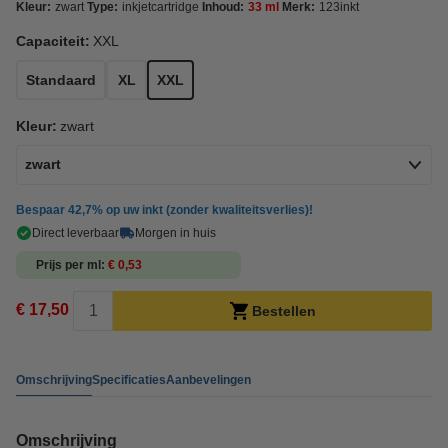
Kleur:
zwart
Type:
inkjetcartridge
Inhoud:
33 ml
Merk:
123inkt
Capaciteit:
XXL
Standaard
XL
XXL
Kleur:
zwart
zwart
Bespaar
42,7%
op uw inkt (zonder kwaliteitsverlies)!
Direct leverbaar
Morgen in huis
Prijs per ml
€ 0,53
€ 17,50
Bestellen
Omschrijving
Specificaties
Aanbevelingen
Omschrijving