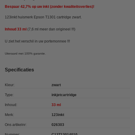
Bespaar
42,7%
op uw inkt (zonder kwaliteitsverlies)!
123inkt huismerk Epson T1301 cartridge zwart.
Inhoud 33 ml
(7,6 ml meer dan origineel !!!)
U ziet het verschil in uw portemonnee !!!
Uiteraard met 100% garantie.
Specificaties
Kleur:
zwart
Type:
inkjetcartridge
Inhoud:
33 ml
Merk:
123inkt
Ons artikelnr:
026303
Nummer:
C13T13014010