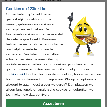
Cookies op 123inkt.be
Cyaan meebestellen
Om winkelen bij 123inkt.be zo
gemakkelijk mogelijk voor u te
Epson T1302 inktcartridge cyaan extra hoge
maken, gebruiken we cookies en
capaciteit (123inkt huismerk)
vergelijkbare technieken. De
€ 9,50
functionele cookies zorgen ervoor dat
de website goed werkt. Daarnaast
Magenta meebestellen
hebben ze een analytische functie die
Epson T1303 inktcartridge magenta extra hoge
ons helpt de website continu te
capaciteit (123inkt huismerk)
verbeteren. We laten u graag alleen
€ 9,50
advertenties zien die aansluiten bij
uw interesses en willen daarom cookies gebruiken om uw
Geel meebestellen
gedrag binnen en buiten onze website te volgen. In ons
cookiebeleid
leest u alles over deze cookies, hoe ze werken en
Epson T1304 inktcartridge geel extra hoge
capaciteit (123inkt huismerk)
hoe u uw voorkeuren kunt aanpassen. Klik op accepteren om
€ 9,50
akkoord te gaan. Kiest u voor weigeren? Dan plaatsen we
alleen functionele en analytische cookies en gebruiken we
Tip
technieken die daarop lijken.
Wij adviseren u om deze cartridge i.p.v. de originele cartridge te
nemen.
Accepteren