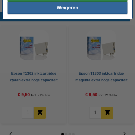
Weigeren
Populaire producten
Epson T1302 inktcartridge
Epson T1303 inktcartridge
cyaan extra hoge capaciteit
magenta extra hoge capaciteit
(123inkt huismerk)
(123inkt huismerk)
€ 9,50
€ 9,50
Incl. 21% btw
Incl. 21% btw