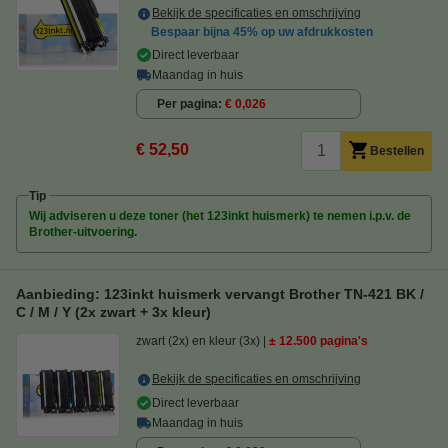
Bekijk de specificaties en omschrijving
Bespaar bijna
45%
op uw afdrukkosten
Direct leverbaar
Maandag in huis
Per pagina
€ 0,026
€ 52,50
Bestellen
Tip
Wij adviseren u deze toner (het 123inkt huismerk) te nemen i.p.v. de
Brother-uitvoering.
Aanbieding: 123inkt huismerk vervangt Brother TN-421 BK /
C / M / Y (2x zwart + 3x kleur)
zwart (2x) en kleur (3x)
± 12.500 pagina's
Bekijk de specificaties en omschrijving
Direct leverbaar
Maandag in huis