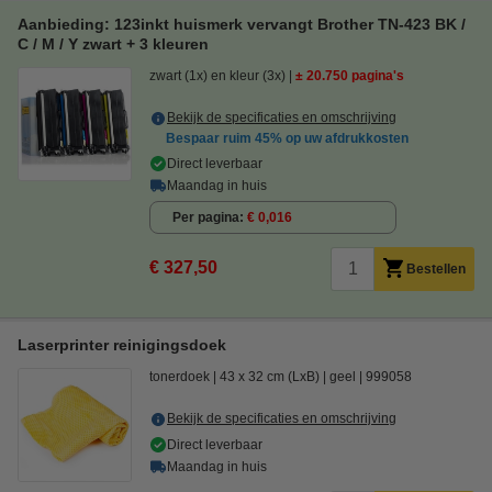
Aanbieding: 123inkt huismerk vervangt Brother TN-423 BK /
C / M / Y zwart + 3 kleuren
zwart (1x) en kleur (3x)
± 20.750 pagina's
Bekijk de specificaties en omschrijving
Bespaar ruim
45%
op uw afdrukkosten
Direct leverbaar
Maandag in huis
Per pagina
€ 0,016
€ 327,50
Bestellen
Laserprinter reinigingsdoek
tonerdoek
43 x 32 cm (LxB)
geel
999058
Bekijk de specificaties en omschrijving
Direct leverbaar
Maandag in huis