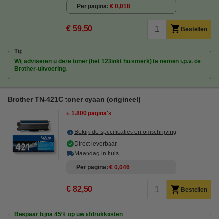
Per pagina
€ 0,018
€ 59,50
Bestellen
Tip
Wij adviseren u deze toner (het 123inkt huismerk) te nemen i.p.v. de
Brother-uitvoering.
Brother TN-421C toner cyaan (origineel)
± 1.800 pagina's
Bekijk de specificaties en omschrijving
Direct leverbaar
Maandag in huis
Per pagina
€ 0,046
€ 82,50
Bestellen
Bespaar bijna
45%
op uw afdrukkosten