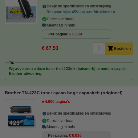
Bekijk de specificaties en omschrijving
Bespaar bijna
45%
op uw afdrukkosten
Direct leverbaar
Maandag in huis
Per pagina
€ 0,009
€ 67,50
Bestellen
Tip
Wij adviseren u deze toner (het 123inkt huismerk) te nemen i.p.v. de
Brother-uitvoering.
Brother TN-423C toner cyaan hoge capaciteit (origineel)
± 4.000 pagina's
Bekijk de specificaties en omschrijving
Direct leverbaar
Maandag in huis
Per pagina
€ 0,036