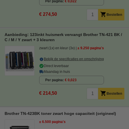
Per pagina
€ 0,022
€ 274,50
Bestellen
Aanbieding: 123inkt huismerk vervangt Brother TN-421 BK /
C / M / Y zwart + 3 kleuren
zwart (1x) en kleur (3x)
± 9.250 pagina's
Bekijk de specificaties en omschrijving
Direct leverbaar
Maandag in huis
Per pagina
€ 0,023
€ 214,50
Bestellen
Brother TN-423BK toner zwart hoge capaciteit (origineel)
± 6.500 pagina's