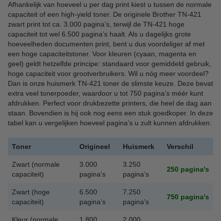
Afhankelijk van hoeveel u per dag print kiest u tussen de normale
capaciteit of een high-yield toner. De originele Brother TN-421
zwart print tot ca. 3.000 pagina’s, terwijl de TN-421 hoge
capaciteit tot wel 6.500 pagina’s haalt. Als u dagelijks grote
hoeveelheden documenten print, bent u dus voordeliger af met
een hoge capaciteitstoner. Voor kleuren (cyaan, magenta en
geel) geldt hetzelfde principe: standaard voor gemiddeld gebruik,
hoge capaciteit voor grootverbruikers. Wil u nóg meer voordeel?
Dan is onze huismerk TN-421 toner de slimste keuze. Deze bevat
extra veel tonerpoeder, waardoor u tot 750 pagina’s méér kunt
afdrukken. Perfect voor drukbezette printers, die heel de dag aan
staan. Bovendien is hij ook nog eens een stuk goedkoper. In deze
tabel kan u vergelijken hoeveel pagina’s u zult kunnen afdrukken:
Toner
Origineel
Huismerk
Verschil
Zwart (normale
3.000
3.250
250 pagina's
capaciteit)
pagina's
pagina's
Zwart (hoge
6.500
7.250
750
pagina's
capaciteit)
pagina's
pagina's
Kleur (normale
1.800
2.000