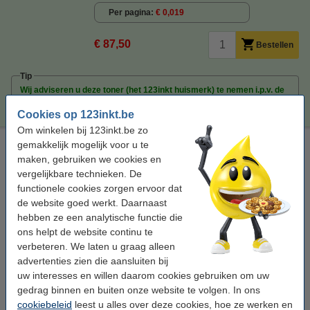
Per pagina
€ 0,019
€ 87,50
Bestellen
Tip
Wij adviseren u deze toner (het 123inkt huismerk) te nemen i.p.v. de
Brother-uitvoering.
Cookies op 123inkt.be
Om winkelen bij 123inkt.be zo
Brother TN-423M toner magenta hoge capaciteit (origineel)
gemakkelijk mogelijk voor u te
maken, gebruiken we cookies en
± 4.000 pagina's
vergelijkbare technieken. De
functionele cookies zorgen ervoor dat
Bekijk de specificaties en omschrijving
de website goed werkt. Daarnaast
Direct leverbaar
hebben ze een analytische functie die
Maandag in huis
ons helpt de website continu te
Per pagina
€ 0,036
verbeteren. We laten u graag alleen
advertenties zien die aansluiten bij
€ 143,50
Bestellen
uw interesses en willen daarom cookies gebruiken om uw
gedrag binnen en buiten onze website te volgen. In ons
cookiebeleid
leest u alles over deze cookies, hoe ze werken en
Bespaar ruim
45%
op uw afdrukkosten