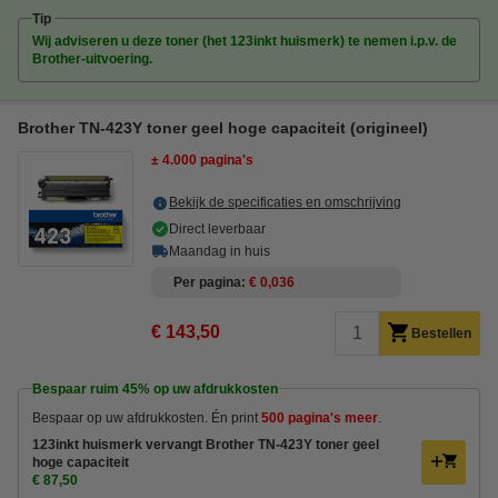
Tip
Wij adviseren u deze toner (het 123inkt huismerk) te nemen i.p.v. de
Brother-uitvoering.
Brother TN-423Y toner geel hoge capaciteit (origineel)
± 4.000 pagina's
Bekijk de specificaties en omschrijving
Direct leverbaar
Maandag in huis
Per pagina
€ 0,036
€ 143,50
Bestellen
Bespaar ruim
45%
op uw afdrukkosten
Bespaar op uw afdrukkosten. Én print
500 pagina's meer
.
123inkt huismerk vervangt Brother TN-423Y toner geel
hoge capaciteit
€ 87,50