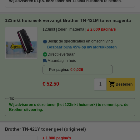
Wij adviseren u i.p.v. deze toner het 123inkt huismerk te nemen.
123inkt huismerk vervangt Brother TN-421M toner magenta
123inkt
toner
magenta
± 2.000 pagina's
Bekijk de specificaties en omschrijving
Bespaar bijna
45%
op uw afdrukkosten
Direct leverbaar
Maandag in huis
Per pagina
€ 0,026
€ 52,50
Bestellen
Tip
Wij adviseren u deze toner (het 123inkt huismerk) te nemen i.p.v. de
Brother-uitvoering.
Brother TN-421Y toner geel (origineel)
± 1.800 pagina's