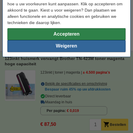
hoe u uw voorkeuren kunt aanpassen. Klik op accepteren om
Bespaar op uw afdrukkosten. Én print
500 pagina's meer
.
akkoord te gaan. Kiest u voor weigeren? Dan plaatsen we
123inkt huismerk vervangt Brother TN-423M toner magenta
alleen functionele en analytische cookies en gebruiken we
hoge capaciteit
technieken die daarop lijken.
€ 87,50
Accepteren
Tip
Wij adviseren u i.p.v. deze toner het 123inkt huismerk te nemen.
Weigeren
123inkt huismerk vervangt Brother TN-423M toner magenta
hoge capaciteit
123inkt
toner
magenta
± 4.500 pagina's
Bekijk de specificaties en omschrijving
Bespaar ruim
45%
op uw afdrukkosten
Direct leverbaar
Maandag in huis
Per pagina
€ 0,019
€ 87,50
Bestellen