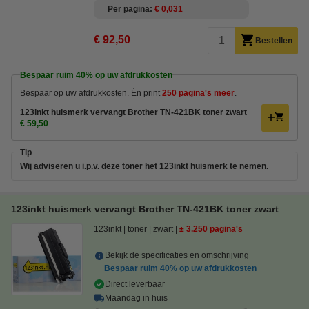
Per pagina
€ 0,031
€ 92,50
Bestellen
Bespaar ruim
40%
op uw afdrukkosten
Bespaar op uw afdrukkosten. Én print
250 pagina's meer
.
123inkt huismerk vervangt Brother TN-421BK toner zwart
€ 59,50
Tip
Wij adviseren u i.p.v. deze toner het 123inkt huismerk te nemen.
123inkt huismerk vervangt Brother TN-421BK toner zwart
123inkt
toner
zwart
± 3.250 pagina's
Bekijk de specificaties en omschrijving
Bespaar ruim
40%
op uw afdrukkosten
Direct leverbaar
Maandag in huis