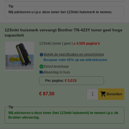
Tip
Wij adviseren u i.p.v. deze toner het 123inkt huismerk te nemen.
123inkt huismerk vervangt Brother TN-423Y toner geel hoge
capaciteit
123inkt
toner
geel
± 4.500 pagina's
Bekijk de specificaties en omschrijving
Bespaar ruim
45%
op uw afdrukkosten
Direct leverbaar
Maandag in huis
Per pagina
€ 0,019
€ 87,50
Bestellen
Tip
Wij adviseren u deze toner (het 123inkt huismerk) te nemen i.p.v. de
Brother-uitvoering.