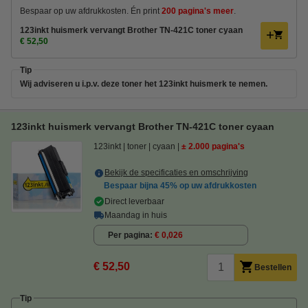
Bespaar op uw afdrukkosten. Én print
200 pagina's meer
.
123inkt huismerk vervangt Brother TN-421C toner cyaan
€ 52,50
Tip
Wij adviseren u i.p.v. deze toner het 123inkt huismerk te nemen.
123inkt huismerk vervangt Brother TN-421C toner cyaan
123inkt
toner
cyaan
± 2.000 pagina's
Bekijk de specificaties en omschrijving
Bespaar bijna
45%
op uw afdrukkosten
Direct leverbaar
Maandag in huis
Per pagina
€ 0,026
€ 52,50
Bestellen
Tip