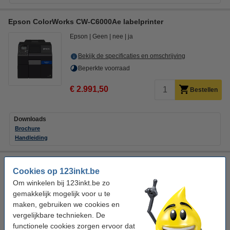
Epson ColorWorks CW-C6000Ae labelprinter
Epson
Geen
nee
ja
Bekijk de specificaties en omschrijving
Beperkte voorraad
€ 2.991,50
Bestellen
Downloads
Brochure
Handleiding
Epson ColorWorks C4000 (CW-C4000e) labelprinter
Cookies op 123inkt.be
Epson
Geen
nee
ja (LCD)
Om winkelen bij 123inkt.be zo
gemakkelijk mogelijk voor u te
Bekijk de specificaties en omschrijving
maken, gebruiken we cookies en
Beperkte voorraad
vergelijkbare technieken. De
functionele cookies zorgen ervoor dat