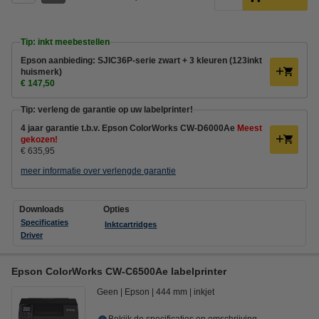
Tip: inkt meebestellen
Epson aanbieding: SJIC36P-serie zwart + 3 kleuren (123inkt
huismerk)
€ 147,50
Tip: verleng de garantie op uw labelprinter!
4 jaar garantie t.b.v. Epson ColorWorks CW-D6000Ae
Meest
gekozen!
€ 635,95
meer informatie over verlengde garantie
Downloads
Opties
Specificaties
Inktcartridges
Driver
Epson ColorWorks CW-C6500Ae labelprinter
Geen
Epson
444 mm
inkjet