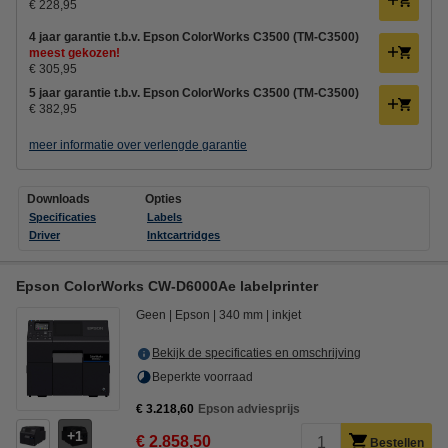
€ 228,95
4 jaar garantie t.b.v. Epson ColorWorks C3500 (TM-C3500)
meest gekozen!
€ 305,95
5 jaar garantie t.b.v. Epson ColorWorks C3500 (TM-C3500)
€ 382,95
meer informatie over verlengde garantie
Downloads
Opties
Specificaties
Labels
Driver
Inktcartridges
Epson ColorWorks CW-D6000Ae labelprinter
Geen
Epson
340 mm
inkjet
Bekijk de specificaties en omschrijving
Beperkte voorraad
€ 3.218,60
Epson adviesprijs
1
€ 2.858,50
Bestellen