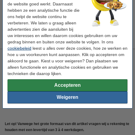
€ 2.075,50
Bestellen
de website goed werkt. Daarnaast
hebben ze een analytische functie die
ons helpt de website continu te
verbeteren. We laten u graag alleen
advertenties zien die aansluiten bij
Downloads
uw interesses en willen daarom cookies gebruiken om uw
Datasheet (EN)
Handleiding
gedrag binnen en buiten onze website te volgen. In ons
cookiebeleid
leest u alles over deze cookies, hoe ze werken en
hoe u uw voorkeuren kunt aanpassen. Klik op accepteren om
Epson ColorWorks C8000e labelprinter
akkoord te gaan. Kiest u voor weigeren? Dan plaatsen we
Epson
Geen
nee
ja (LCD)
alleen functionele en analytische cookies en gebruiken we
technieken die daarop lijken.
Bekijk de specificaties en omschrijving
Direct leverbaar
Accepteren
€ 8.350,50
Bestellen
Weigeren
3
Let op! Vanwege het grote formaat van dit artikel vragen wij u rekening te
houden met een levertijd van 3 à 4 werkdagen.