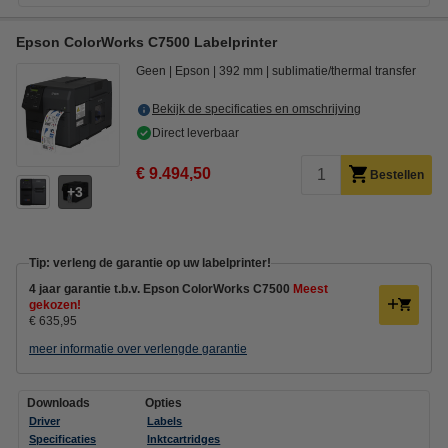
Epson ColorWorks C7500 Labelprinter
Geen
Epson
392 mm
sublimatie/thermal transfer
Bekijk de specificaties en omschrijving
Direct leverbaar
€ 9.494,50
Bestellen
3
Tip: verleng de garantie op uw labelprinter!
4 jaar garantie t.b.v. Epson ColorWorks C7500
Meest
gekozen!
€ 635,95
meer informatie over verlengde garantie
Downloads
Opties
Driver
Labels
Specificaties
Inktcartridges