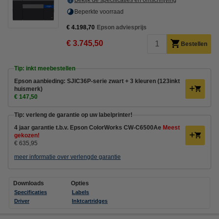
Bekijk de specificaties en omschrijving
Beperkte voorraad
€ 4.198,70
Epson adviesprijs
€ 3.745,50
Bestellen
Tip: inkt meebestellen
Epson aanbieding: SJIC36P-serie zwart + 3 kleuren (123inkt
huismerk)
€ 147,50
Tip: verleng de garantie op uw labelprinter!
4 jaar garantie t.b.v. Epson ColorWorks CW-C6500Ae
Meest
gekozen!
€ 635,95
meer informatie over verlengde garantie
Downloads
Opties
Specificaties
Labels
Driver
Inktcartridges