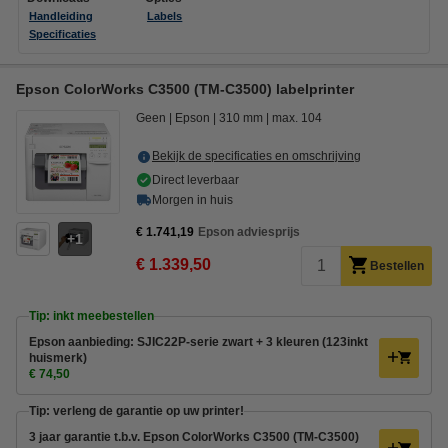
Handleiding
Labels
Specificaties
Epson ColorWorks C3500 (TM-C3500) labelprinter
Geen
Epson
310 mm
max. 104
Bekijk de specificaties en omschrijving
Direct leverbaar
Morgen in huis
€ 1.741,19
Epson adviesprijs
1
€ 1.339,50
Bestellen
Tip: inkt meebestellen
Epson aanbieding: SJIC22P-serie zwart + 3 kleuren (123inkt
huismerk)
€ 74,50
Tip: verleng de garantie op uw printer!
3 jaar garantie t.b.v. Epson ColorWorks C3500 (TM-C3500)